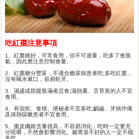
吃紅棗注意事項
1、紅棗雖好，可常食用，但不可過量，吃多了會脹
氣，因此應注意控制食量。
2、紅棗糖分豐富，不適合糖尿病患者吃;多吃紅棗，
沒有喝水漱口，容易蛀牙。
3、濕盛或脘腹脹滿者忌食;濕熱重、舌苔黃的人不宜
食用。
4、有宿疾、食積、便秘者不宜多吃;齲齒、牙病作痛
及痰熱咳嗽患者不宜食用。
5、棗皮纖維含量很高，不容易消化，吃時一定要充
分咀嚼，不然會影響消化。腸胃道不好的人一定不能
多吃。