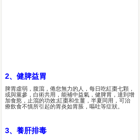
2、健脾益胃
脾胃虛弱，腹瀉，倦怠無力的人，每日吃紅棗七顆，
或與黨參，白術共用，能補中益氣，健脾胃，達到增
加食慾，止瀉的功效;紅棗和生薑，半夏同用，可治
療飲食不慎所引起的胃炎如胃脹，嘔吐等症狀。
3、養肝排毒