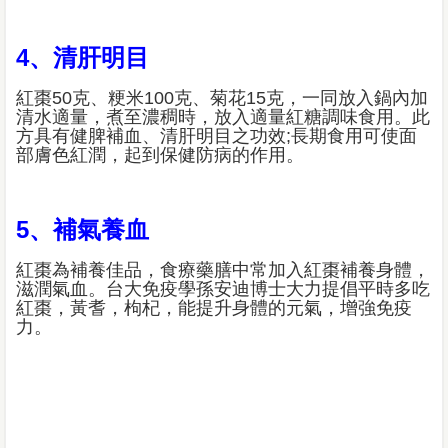
4、清肝明目
紅棗50克、粳米100克、菊花15克，一同放入鍋內加
清水適量，煮至濃稠時，放入適量紅糖調味食用。此
方具有健脾補血、清肝明目之功效;長期食用可使面
部膚色紅潤，起到保健防病的作用。
5、補氣養血
紅棗為補養佳品，食療藥膳中常加入紅棗補養身體，
滋潤氣血。台大免疫學孫安迪博士大力提倡平時多吃
紅棗，黃耆，枸杞，能提升身體的元氣，增強免疫
力。