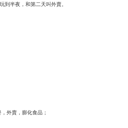
常玩到半夜，和第二天叫外賣。
餐，外賣，膨化食品；
。