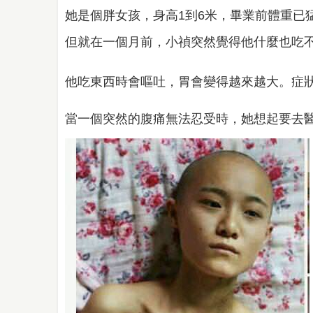
她是個胖女孩，身高1到6米，畢業前體重已猛
但就在一個月前，小禎突然覺得他什麼也吃
他吃東西時會嘔吐，胃會變得越來越大。症狀
當一個突然的腹痛無法忍受時，她想起要去