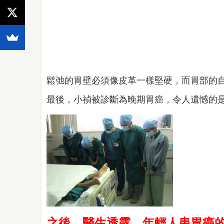
鬆弛的胃壁必須像皮革一樣堅硬，而胃部的
最後，小禎被診斷為晚期胃癌，令人遺憾的是
之後，醫生透露，年輕人患胃癌