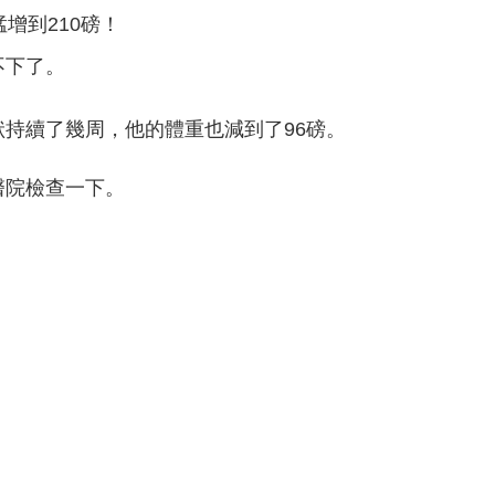
增到210磅！
不下了。
持續了幾周，他的體重也減到了96磅。
醫院檢查一下。