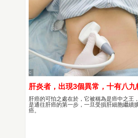
肝炎者，出現3個異常，十有八九
肝癌的可怕之處在於，它被稱為是癌中之王
是通往肝癌的第一步，一旦受損肝細胞繼續
癌。