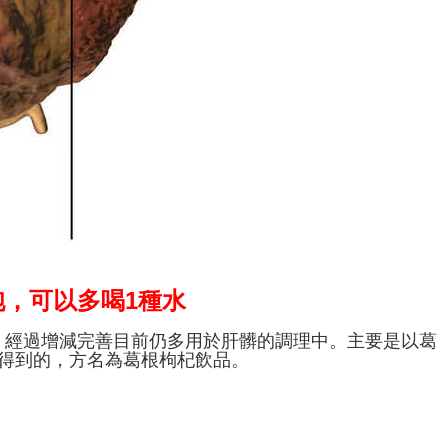
，可以多喝1種水
，經過增減完善目前仍多用於肝髒的調理中。主要是以葛
煮得到的，方名為葛根枸杞飲品。