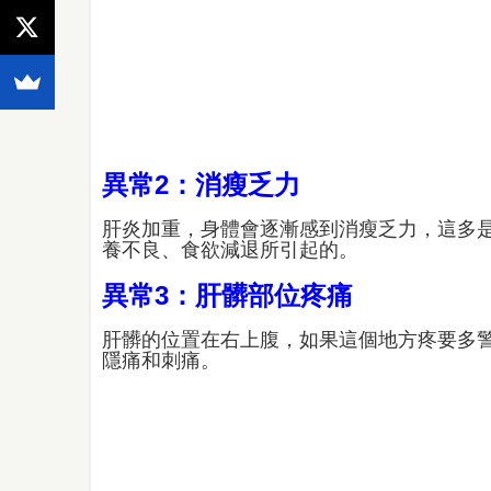
異常2：消瘦乏力
肝炎加重，身體會逐漸感到消瘦乏力，這多
養不良、食欲減退所引起的。
異常3：肝髒部位疼痛
肝髒的位置在右上腹，如果這個地方疼要多
隱痛和刺痛。