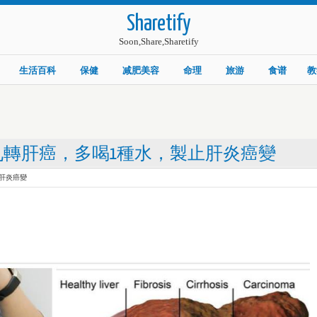
Sharetify
Soon,Share,Sharetify
生活百科
保健
减肥美容
命理
旅游
食谱
教
九轉肝癌，多喝1種水，製止肝炎癌變
肝炎癌變