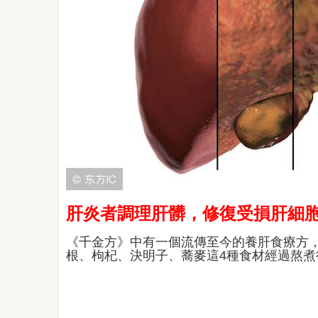
肝炎者調理肝髒，修復受損肝細胞
《千金方》中有一個流傳至今的養肝食療方
根、枸杞、決明子、蕎麥這4種食材經過熬