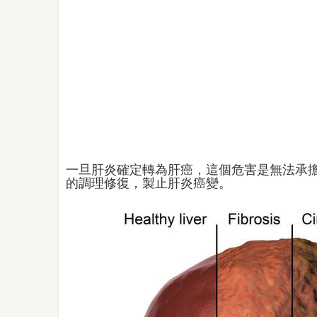
一旦肝炎確定轉為肝癌，這個危害是無法承
的調理修復，製止肝炎癌變。