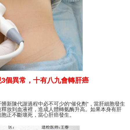
3個異常，十有八九會轉肝癌
髒新陳代謝過程中必不可少的“催化劑”，當肝細胞發生
被釋放到血液裡，造成人體轉氨酶升高。如果本身有肝
細胞正不斷壞死，當心肝癌發生。