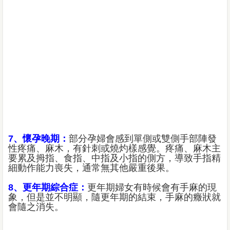
7、懷孕晚期：
部分孕婦會感到單側或雙側手部陣發
性疼痛、麻木，有針刺或燒灼樣感覺。疼痛、麻木主
要累及拇指、食指、中指及小指的側方，導致手指精
細動作能力喪失，通常無其他嚴重後果。
8、更年期綜合症：
更年期婦女有時候會有手麻的現
象，但是並不明顯，隨更年期的結束，手麻的癥狀就
會隨之消失。