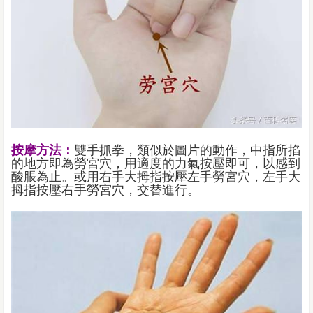
按摩方法：
雙手抓拳，類似於圖片的動作，中指所掐
的地方即為勞宮穴，用適度的力氣按壓即可，以感到
酸脹為止。或用右手大拇指按壓左手勞宮穴，左手大
拇指按壓右手勞宮穴，交替進行。