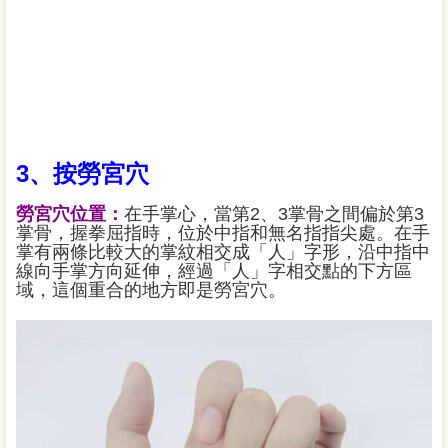
3、按勞宮穴
勞宮穴位置：
在手掌心，當第2、3掌骨之間偏於第3
掌骨，握拳屈指時，位於中指和無名指指尖處。在手
掌有兩條比較大的掌紋相交成「人」字形，沿中指中
線向手掌方向延伸，經過「人」字相交點的下方區
域，這個重合的地方即是勞宮穴。