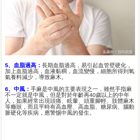
5、血脂過高：
長期血脂過高，易引起血管壁硬化，
加上血脂過高，血液黏稠，血流變慢，細胞所得到氧
氣養料減少，導致麻木。
6、中風：
手麻是中風的主要表現之一，雖然手指麻
不一定就是中風，但是對於年齡再40歲以上的中年
人，如果經常出現頭痛、眩暈、頭重腳輕、肢體麻木
等癥狀，而且平時有高血壓、高血脂、糖尿病、腦動
脈硬化等疾病，應警惕中風的發生。