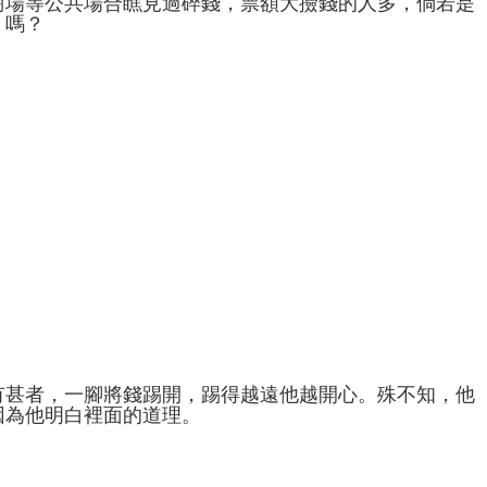
商場等公共場合瞧見過碎錢，票額大撿錢的人多，倘若是
」嗎？
有甚者，一腳將錢踢開，踢得越遠他越開心。殊不知，他
因為他明白裡面的道理。