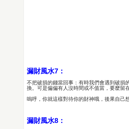
漏財風水7：
不把破損的錢當回事：有時我們會遇到破損
換。可是偏偏有人沒時間或不值當，要麼留
嗚呼，你就這樣對待你的財神哦，後果自己
漏財風水8：