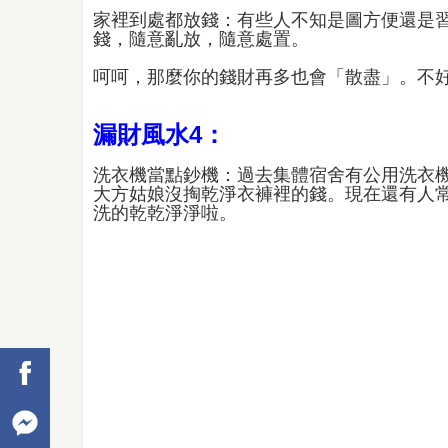
家裡到處都放錢：有些人不知是圖方便還是
錢，隨意亂放，隨意處置。
呵呵，那麼你的錢財再多也會「散盡」。不
漏財風水4：
洗衣機當點鈔機：過去集體宿舍有公用洗衣
大方姑娘沒掏乾淨衣褲裡的錢。現在還有人
洗的乾乾淨淨啦。