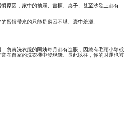
習慣原因，家中的抽屜、書櫃、桌子、甚至沙發上都有
好的習慣帶來的只能是窮困不堪、囊中羞澀。
機，負責洗衣服的阿姨每月都有進賬，因總有毛頭小夥或
常常在自家的洗衣機中發現錢。長此以往，你的財運也被