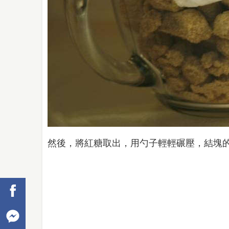
然後，將紅糖取出，用勺子輕輕碾壓，結塊