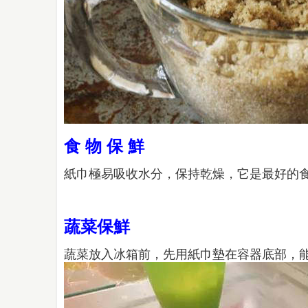
食 物 保 鮮
紙巾極易吸收水分，保持乾燥，它是最好的
蔬菜保鮮
蔬菜放入冰箱前，先用紙巾墊在容器底部，