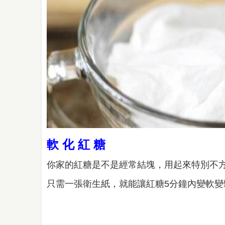
軟 化 紅 糖
你家的紅糖是不是經常結塊，用起來特別不
只需一張衛生紙，就能讓紅糖5分鐘內變軟