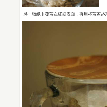
將一張紙巾覆蓋在紅糖表面，再用杯蓋蓋起