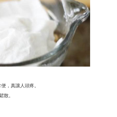
方便，真讓人頭疼。
變鬆散。