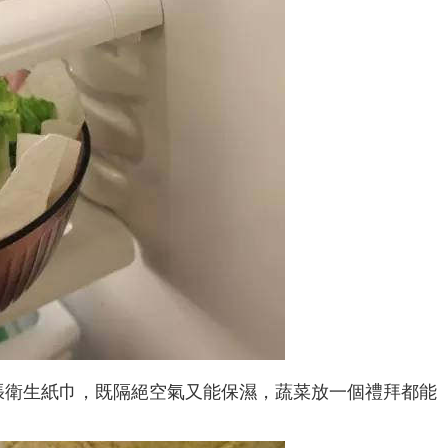
張衛生紙巾，既隔絕空氣又能保濕，蔬菜放一個禮拜都能