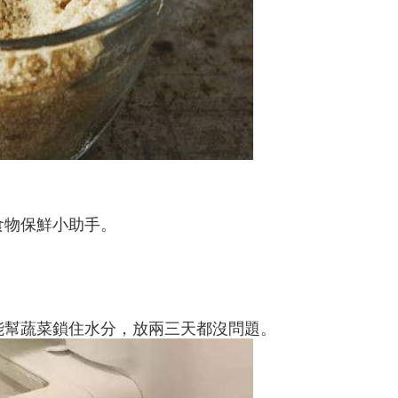
食物保鮮小助手。
能幫蔬菜鎖住水分，放兩三天都沒問題。