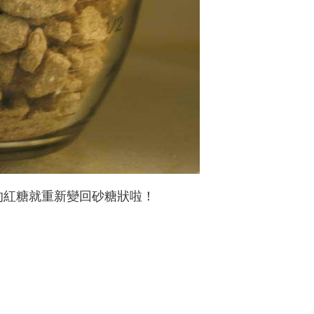
的紅糖就重新變回砂糖狀啦！