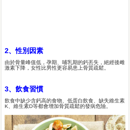
2、性別因素
由於骨量峰值低，孕期、哺乳期的鈣丟失，絕經後雌
激素下降，女性比男性更容易患上骨質疏鬆。
3、飲食習慣
飲食中缺少含鈣高的食物、低蛋白飲食、缺失維生素
K、維生素D等都會增加骨質疏鬆的發病危險。