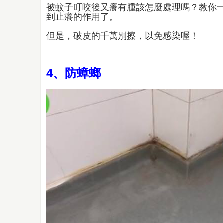
被蚊子叮咬後又癢有腫該怎麼處理嗎？教你
到止癢的作用了。
但是，破皮的千萬別擦，以免感染喔！
4、防蟑螂