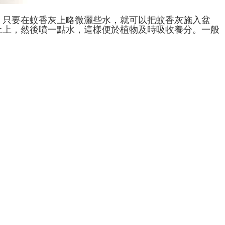
，只要在蚊香灰上略微灑些水，就可以把蚊香灰施入盆
土上，然後噴一點水，這樣便於植物及時吸收養分。一般