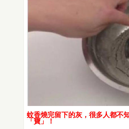
蚊香燒完留下的灰，很多人都不
「寶」！