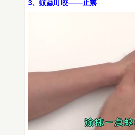
3、蚊蟲叮咬——止癢