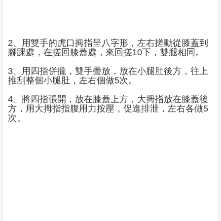
2、用雙手的虎口拇指呈八字形，左右搓動從膝蓋到
腳踝處，在搓回膝蓋處，來回搓10下，雙腿相同。
3、用四指併攏，雙手疊放，放在小腿肚後方，往上
推刮整個小腿肚，左右個做5次。
4、將四指張開，放在膝蓋上方，大拇指放在膝蓋後
方，用大拇指指腹用力按壓，促進排泄，左右各做5
次。