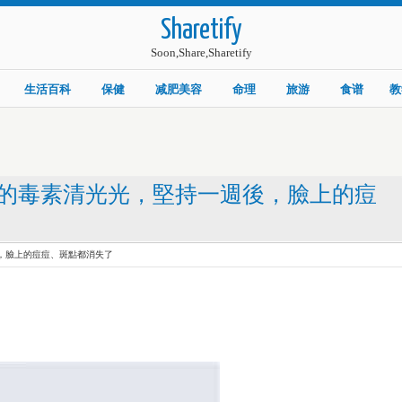
Sharetify
Soon,Share,Sharetify
生活百科
保健
减肥美容
命理
旅游
食谱
教
的毒素清光光，堅持一週後，臉上的痘
，臉上的痘痘、斑點都消失了