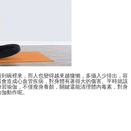
通到碗裡來，而人也變得越來越慵懶，多攝入少排出，容
還會造成心血管疾病，對身體有著很大的傷害。平時就該
練習瑜伽，不僅瘦身養顏，關鍵還能清理體內毒素，對身
瑜伽動作呢。