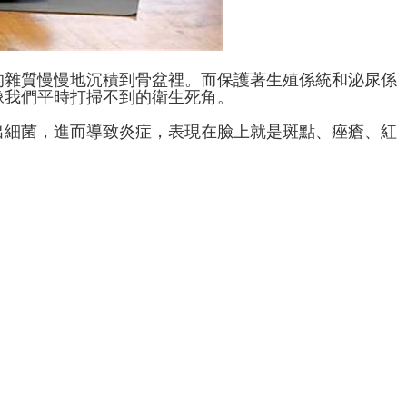
的雜質慢慢地沉積到骨盆裡。而保護著生殖係統和泌尿係
像我們平時打掃不到的衛生死角。
出細菌，進而導致炎症，表現在臉上就是斑點、痤瘡、紅