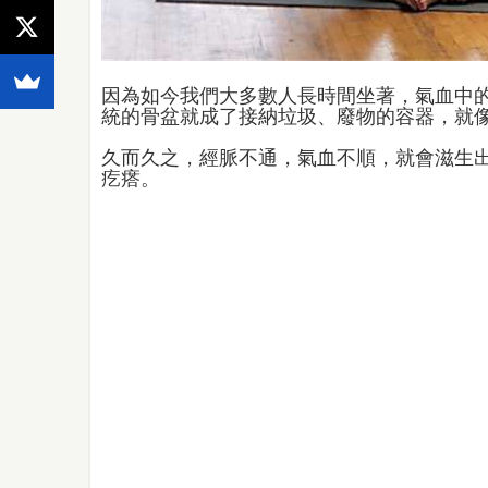
因為如今我們大多數人長時間坐著，氣血中
統的骨盆就成了接納垃圾、廢物的容器，就
久而久之，經脈不通，氣血不順，就會滋生
疙瘩。