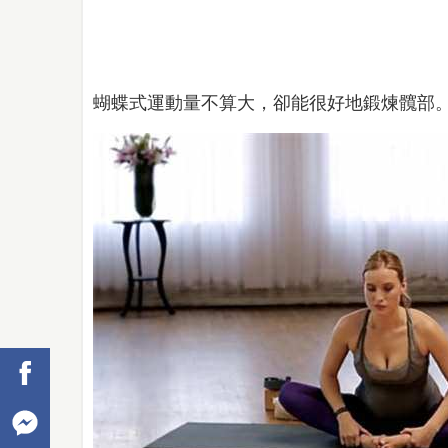
蝴蝶式運動量不算大，卻能很好地鍛煉髖部