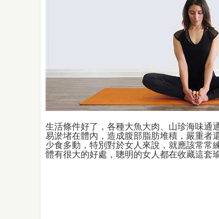
生活條件好了，各種大魚大肉、山珍海味通
易淤堵在體內，造成腹部脂肪堆積，嚴重者
少食多動，特別對於女人來說，就應該常常
體有很大的好處，聰明的女人都在收藏這套