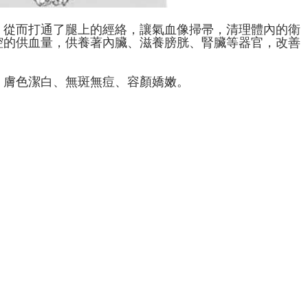
，從而打通了腿上的經絡，讓氣血像掃帚，清理體內的衛
腔的供血量，供養著內臟、滋養膀胱、腎臟等器官，改善
、膚色潔白、無斑無痘、容顏嬌嫩。