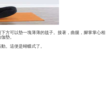
股下方可以墊一塊薄薄的毯子。接著，曲腿，腳掌掌心相
瑜伽墊。
振動。這便是蝴蝶式了。