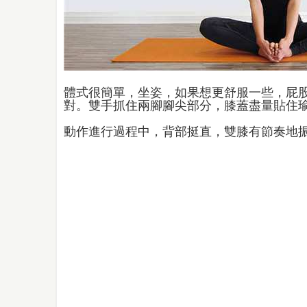
體式很簡單，坐姿，如果想更舒服一些，屁
對。雙手抓住兩腳腳尖部分，膝蓋盡量貼住
動作進行過程中，背部挺直，雙膝有節奏地