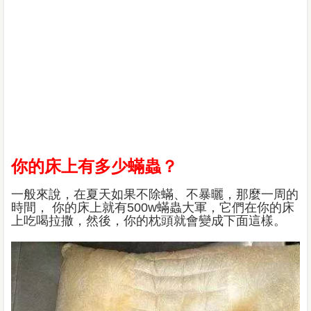
你的床上有多少蟎蟲？
一般來說，在夏天如果不除蟎、不暴曬，那麼一周的
時間， 你的床上就有500w蟎蟲大軍，它們在你的床
上吃喝拉撒，然後，你的枕頭就會變成下面這樣。