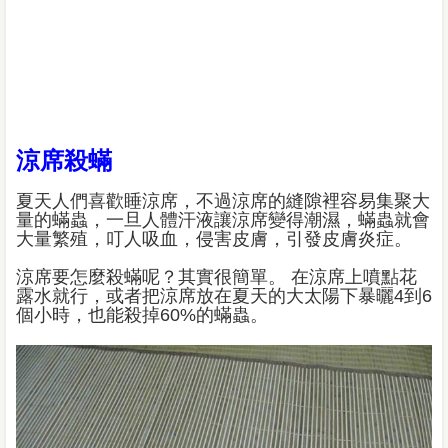
涼席殺蟎
夏天人們喜歡睡涼席，不過涼席的縫隙裡容易集聚大
量的蟎蟲，一旦人體汗液讓涼席變得潮濕，蟎蟲就會
大量繁殖，叮人吸血，侵害皮膚，引發皮膚炎症。
涼席要怎麼殺蟎呢？其實很簡單。 在涼席上噴點花
露水就行，或者把涼席放在夏天的大太陽下暴曬4到6
個小時，也能殺掉60%的蟎蟲。