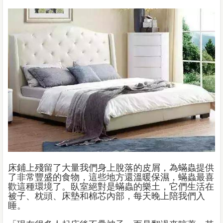
床鋪上殘留了大量我們身上脫落的皮屑，為蟎蟲提供
了非常豐盛的食物，這些地方還溫暖保濕，蟎蟲最喜
歡這種環境了。臥室絕對是蟎蟲的樂土，它們生活在
被子、枕頭、床墊和棉芯內部，每天晚上陪我們入
睡。