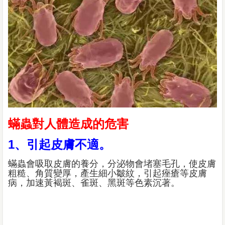
蟎蟲對人體造成的危害
1、引起皮膚不適。
蟎蟲會吸取皮膚的養分，分泌物會堵塞毛孔，使皮膚
粗糙、角質變厚，產生細小皺紋，引起痤瘡等皮膚
病，加速黃褐斑、雀斑、黑斑等色素沉著。