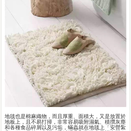
地毯也是棉麻織物，而且厚重、面積大，又是放置於
地板上，且不易打掃，非常容易吸附濕氣、積攢灰塵
和各種食品碎屑以及污垢，蟎蟲就在地毯上「安營紮