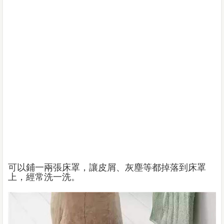
可以鋪一兩張床罩，讓皮屑、灰塵等都掉落到床罩
上，經常洗一洗。