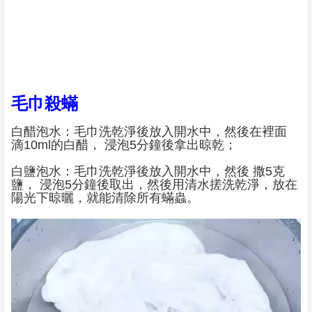
毛巾殺蟎
白醋泡水：毛巾洗乾淨後放入開水中，然後在裡面
滴10ml的白醋， 浸泡5分鐘後拿出晾乾；
白鹽泡水：毛巾洗乾淨後放入開水中，然後 撒5克
鹽， 浸泡5分鐘後取出，然後用清水搓洗乾淨，放在
陽光下晾曬，就能清除所有蟎蟲。