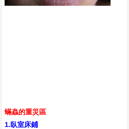
蟎蟲的重災區
1.臥室床鋪