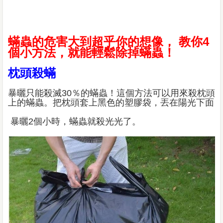
蟎蟲的危害大到超乎你的想像， 教你4
個小方法，就能輕鬆除掉蟎蟲！
枕頭殺蟎
暴曬只能殺滅30％的蟎蟲！這個方法可以用來殺枕頭
上的蟎蟲。把枕頭套上黑色的塑膠袋，丟在陽光下面
暴曬2個小時，蟎蟲就殺光光了。