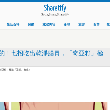
Sharetify
Soon,Share,Sharetify
生活百科
保健
减肥美容
命理
旅游
食谱
教
的！七招吃出乾淨腸胃，「奇亞籽」極
奇亞籽」極速「通腸」有感！