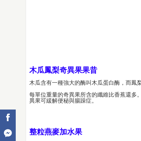
木瓜鳳梨奇異果果昔
木瓜含有一種強大的酶叫木瓜蛋白酶，而鳳
每單位重量的奇異果所含的纖維比香蕉還多
異果可緩解便秘與腸躁症。
整粒燕麥加水果