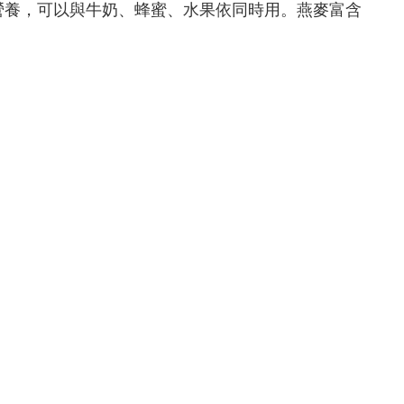
營養，可以與牛奶、蜂蜜、水果依同時用。燕麥富含