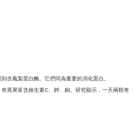
梨則含鳳梨蛋白酶。它們同為重要的消化蛋白。
。奇異果富含維生素C、鉀、銅。研究顯示，一天兩顆奇