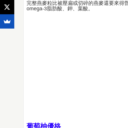
完整燕麥粒比被壓扁或切碎的燕麥還要來得
omega-3脂肪酸、鉀、葉酸。
葡萄柚優格