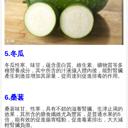
5.冬瓜
冬瓜性寒、味甘，蘊含蛋白質、維生素、礦物質等多
種營養成分，其中所含的汁液攝入體內後，能對腎臟
產生刺激並增加其尿量，從而達到促進排毒的作用。
6.桑葚
桑葚味甘、性寒，具有不錯的滋養腎臟、生津止渴的
效果，其所含的膳食纖維尤為豐富，是普通水果的5
倍，能有效的促進腸胃蠕動，促進毒素排出，大大減
輕腎臟負擔。