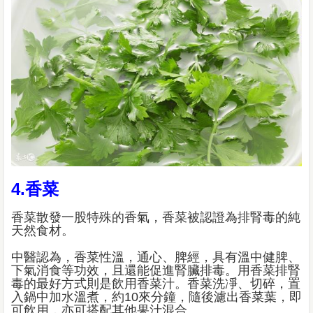
4.香菜
香菜散發一股特殊的香氣，香菜被認證為排腎毒的純
天然食材。
中醫認為，香菜性溫，通心、脾經，具有溫中健脾、
下氣消食等功效，且還能促進腎臟排毒。用香菜排腎
毒的最好方式則是飲用香菜汁。香菜洗凈、切碎，置
入鍋中加水溫煮，約10來分鐘，隨後濾出香菜葉，即
可飲用，亦可搭配其他果汁混合。