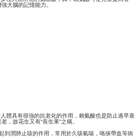
增強大腦的記憶能力。
對人體具有很強的抗老化的作用，賴氨酸也是防止過早衰
老，故花生又有“長生果”之稱。
以起到潤肺止咳的作用，常用於久咳氣喘，咯痰帶血等病