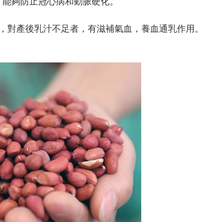
，能夠防止冠心病和動脈硬化。
質，對產後乳汁不足者，有滋補氣血，養血通乳作用。