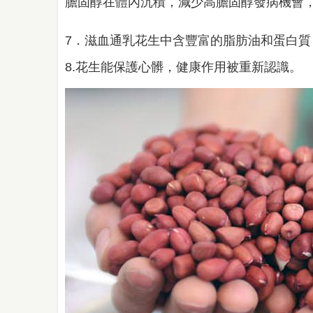
膽固醇在體內沉積，減少高膽固醇發病機會
7．滋血通乳花生中含豐富的脂肪油和蛋白
8.花生能保護心髒，健康作用被重新認識。