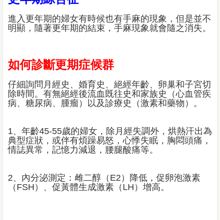
進入更年期的婦女有時候也有手麻的現象，但是並不
明顯，隨著更年期的結束，手麻現象就會隨之消失。
如何診斷更期症候群
仔細詢問月經史、婚育史、絕經年齡、卵巢和子宮切
除時間。有無絕經後流血既往史和家族史（心血管疾
病、糖尿病、腫瘤）以及診療史（激素和藥物）。
1、年齡45-55歲的婦女，除月經失調外，烘熱汗出為
典型症狀，或伴有煩躁易怒，心悸失眠，胸悶頭痛，
情誌異常，記憶力減退，腰腿酸痛等。
2、內分泌測定：雌二醇（E2）降低，促卵泡激素
（FSH）、促黃體生成激素（LH）增高。