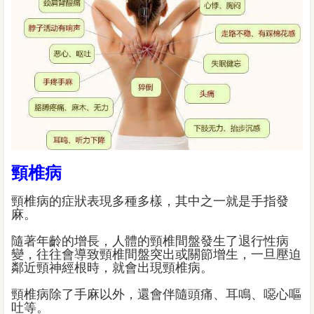
頸椎病
頸椎病的症狀表現多種多樣，其中之一就是手指發
麻。
隨著年齡的增長，人體的頸椎間盤發生了退行性病
變，往往會導致頸椎間盤突出或關節增生，一旦壓迫
鄰近頸神經根時，就會出現頸椎病。
頸椎病除了手麻以外，還會伴隨頭痛、耳鳴、噁心嘔
吐等。