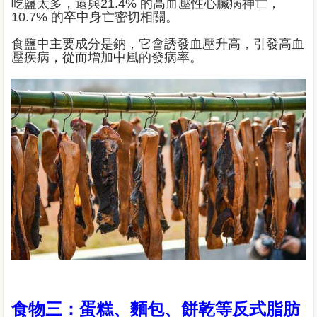
吃鹽太多，還與21.4% 的高血壓性心臟病神亡，
10.7% 的卒中身亡密切相關。
食鹽中主要成分是鈉，它會誘發血壓升高，引發高血
壓疾病，從而增加中風的發病率。
食物三：蛋糕、麵包、餅乾等反式脂肪