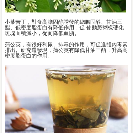
小葉苦丁，對食高膽固醇誘發的總膽固醇、甘油三
酯、低密度脂蛋白有降低作用，促 使動脈粥樣硬化
斑塊面積減小，從而降低血脂。
蒲公英，有很好利尿、排毒的作用，可促進體內毒素
排出。研究還發現，蒲公英有降低甘油三酯，升高高
密度脂蛋白的作用。