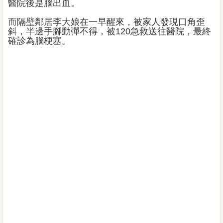
醫院後是腦出血。
而隔壁鄰居李大娘在一早醒來，被家人發現口角歪
斜，半邊手腳動彈不得，被120急救送往醫院，最終
確診為腦梗塞。