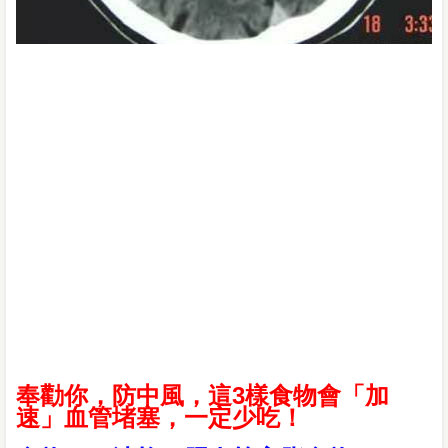
奉勸你，防中風，這3樣食物會「加
速」血管堵塞，一定少吃！