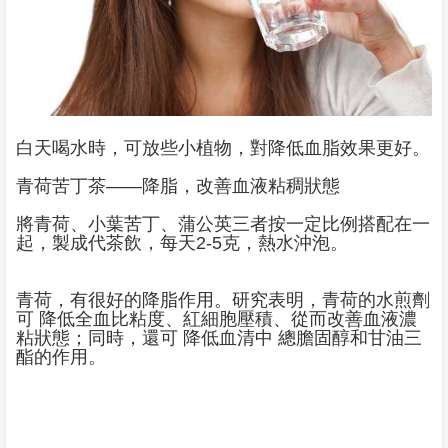
白天喝水時，可放些小植物，對降低血脂效果更好。
青荷苦丁茶——降脂，改善血液粘稠狀態
將青荷、小葉苦丁、蒲公英三者按一定比例搭配在一
起，製成代茶飲，每天2-5克，熱水沖泡。
青荷，有很好的降脂作用。研究表明，青荷的水煎劑
可 降低全血比粘度、紅細胞壓積、從而改善血液濃
粘狀態；同時，還可 降低血清中 總膽固醇和甘油三
酯的作用。