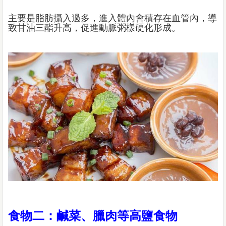
主要是脂肪攝入過多，進入體內會積存在血管內，導
致甘油三酯升高，促進動脈粥樣硬化形成。
食物二：鹹菜、臘肉等高鹽食物