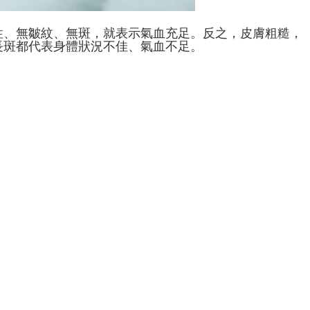
性、無皺紋、無斑，就表示氣血充足。反之，皮膚粗糙，
長斑都代表身體狀況不佳、氣血不足。