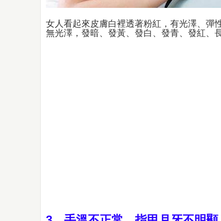
女人看起來皮膚白裡透著粉紅，有光澤、彈
無光澤，發暗、發黃、發白、發青、發紅、
3、手溫不正常，指甲月牙不明顯