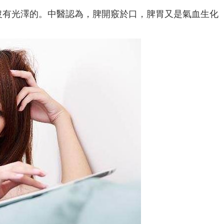
沒有光澤的。中醫認為，脾開竅於口，脾胃又是氣血生化