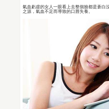
氣血虧虛的女人一眼看上去整個臉都是蒼白
之源，氣血不足而導致的口唇失養。