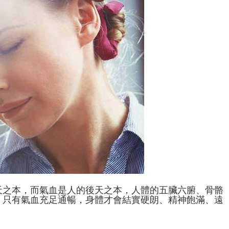
天之本，而氣血是人的後天之本，人體的五臟六腑、骨骼
，只有氣血充足通暢，身體才會結實硬朗、精神飽滿、遠