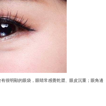
會有很明顯的眼袋，眼睛常感覺乾澀、眼皮沉重；眼角邊