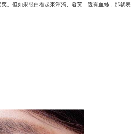
奕奕。但如果眼白看起來渾濁、發黃，還有血絲，那就表