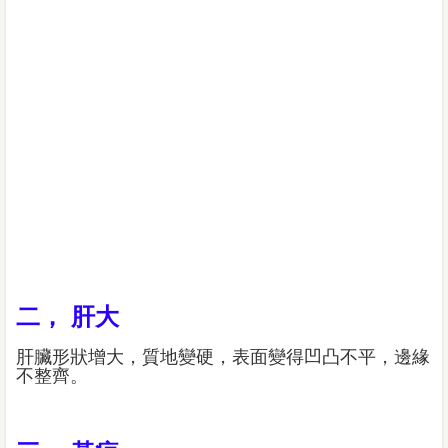
二， 肝大
肝臟形狀增大，質地變硬，表面變得凹凸不平，邊緣
不整齊。