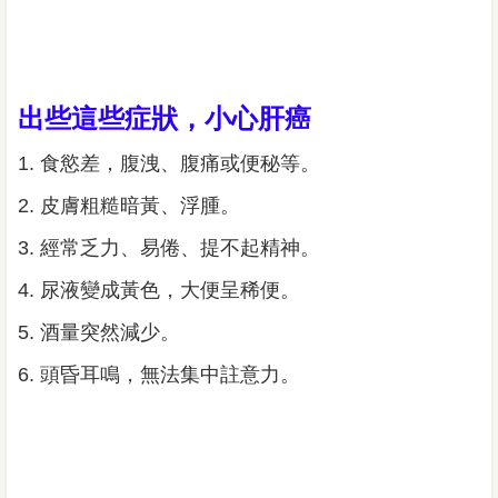
出些這些症狀，小心肝癌
1. 食慾差，腹洩、腹痛或便秘等。
2. 皮膚粗糙暗黃、浮腫。
3. 經常乏力、易倦、提不起精神。
4. 尿液變成黃色，大便呈稀便。
5. 酒量突然減少。
6. 頭昏耳鳴，無法集中註意力。