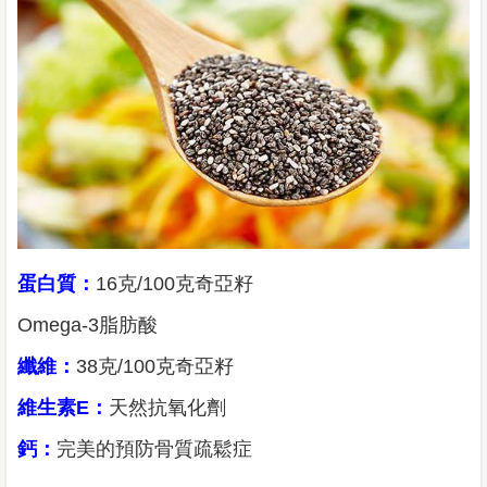
蛋白質：
16克/100克奇亞籽
Omega-3脂肪酸
纖維：
38克/100克奇亞籽
維生素E：
天然抗氧化劑
鈣：
完美的預防骨質疏鬆症