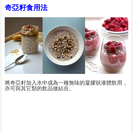
奇亞籽食用法
將奇亞籽加入水中成為一種無味的凝膠狀液體飲用，
亦可與其它類的飲品做結合。