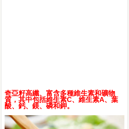
奇亞籽高纖、富含多種維生素和礦物
質，其中包括維生素C、維生素A、葉
酸、鈣、鎂、磷和鉀。