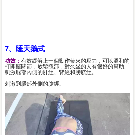
7、睡天鵝式
功效：
有效緩解上一個動作帶來的壓力，可以溫和的
打開髖關節，放鬆髖部，對久坐的人有很好的幫助。
刺激腿部內側的肝經、腎經和膀胱經。
刺激到腿部外側的膽經。