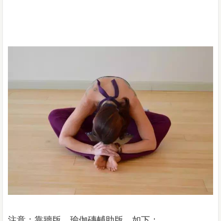
注意：靠牆版、瑜伽磚輔助版，如下：