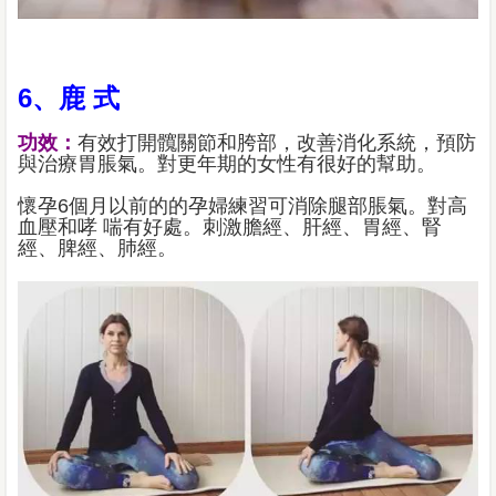
6、鹿 式
功效：
有效打開髖關節和胯部，改善消化系統，預防
與治療胃脹氣。對更年期的女性有很好的幫助。
懷孕6個月以前的的孕婦練習可消除腿部脹氣。對高
血壓和哮 喘有好處。刺激膽經、肝經、胃經、腎
經、脾經、肺經。