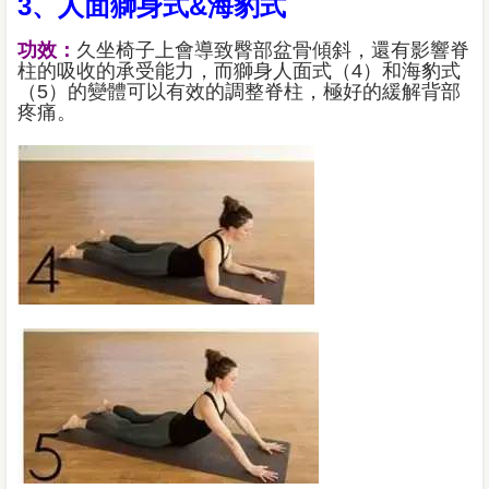
3、人面獅身式&海豹式
功效：
久坐椅子上會導致臀部盆骨傾斜，還有影響脊
柱的吸收的承受能力，而獅身人面式（4）和海豹式
（5）的變體可以有效的調整脊柱，極好的緩解背部
疼痛。