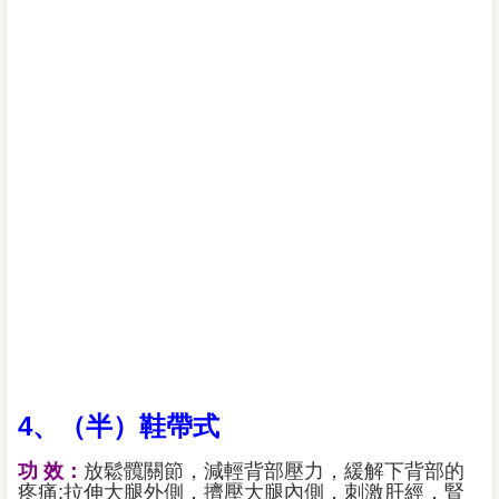
4、（半）鞋帶式
功 效：
放鬆髖關節，減輕背部壓力，緩解下背部的
疼痛;拉伸大腿外側，擠壓大腿內側，刺激肝經，腎