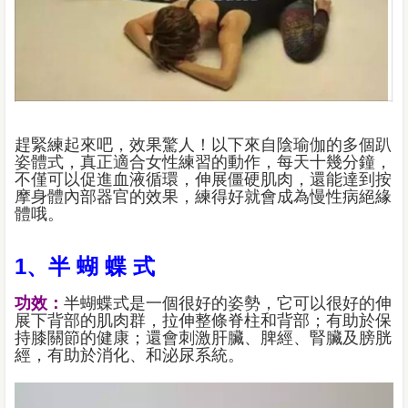
趕緊練起來吧，效果驚人！以下來自陰瑜伽的多個趴
姿體式，真正適合女性練習的動作，每天十幾分鐘，
不僅可以促進血液循環，伸展僵硬肌肉，還能達到按
摩身體內部器官的效果，練得好就會成為慢性病絕緣
體哦。
1、半 蝴 蝶 式
功效：
半蝴蝶式是一個很好的姿勢，它可以很好的伸
展下背部的肌肉群，拉伸整條脊柱和背部；有助於保
持膝關節的健康；還會刺激肝臟、脾經、腎臟及膀胱
經，有助於消化、和泌尿系統。