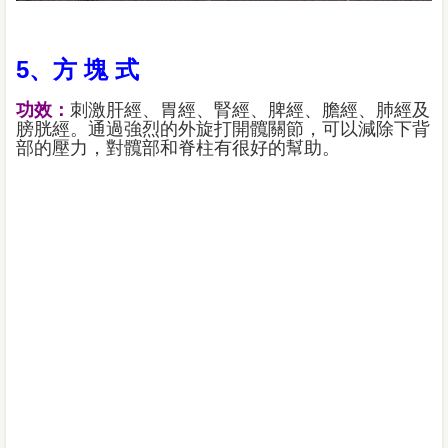
5、方 塊 式
功效：
刺激肝經、胃經、腎經、脾經、膽經、肺經及
膀胱經。通過強烈的外旋打開髖關節，可以減除下背
部的壓力，對髖部和脊柱有很好的幫助。