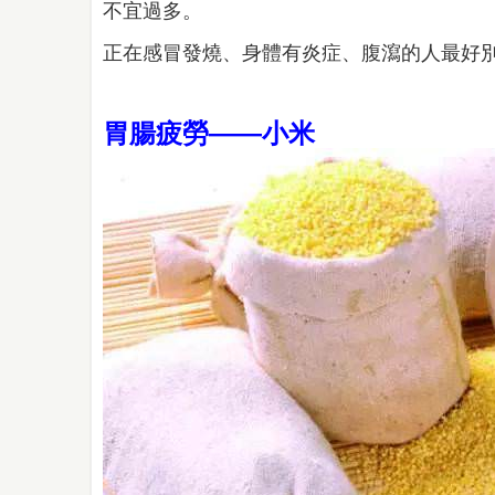
不宜過多。
正在感冒發燒、身體有炎症、腹瀉的人最好
胃腸疲勞——小米