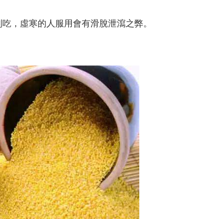
別吃，虛寒的人服用會有滑脫泄瀉之弊。