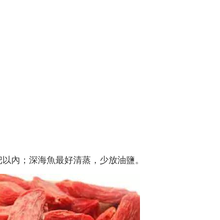
把以內；深海魚最好清蒸，少放油鹽。