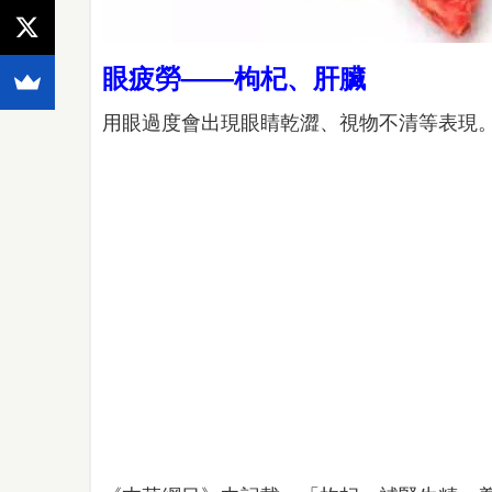
眼疲勞——枸杞、肝臟
用眼過度會出現眼睛乾澀、視物不清等表現