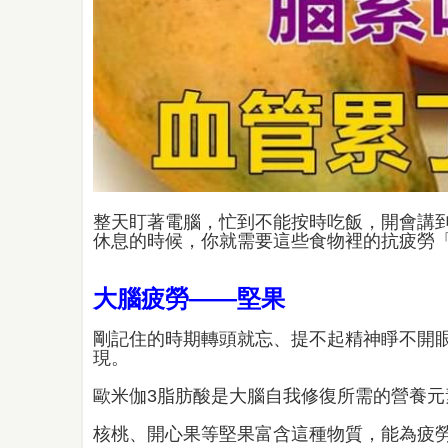
整天盯著電腦，忙到不能按時吃飯，開會講
休息的時候，你就需要這些食物裡的抗疲勞
大腦疲勞——堅果
剛記住的時期轉頭就忘、提不起精神睜不開
現。
歐米伽3脂肪酸是大腦自我修復所需的營養
核桃、開心果等堅果富含這種物質，能為疲