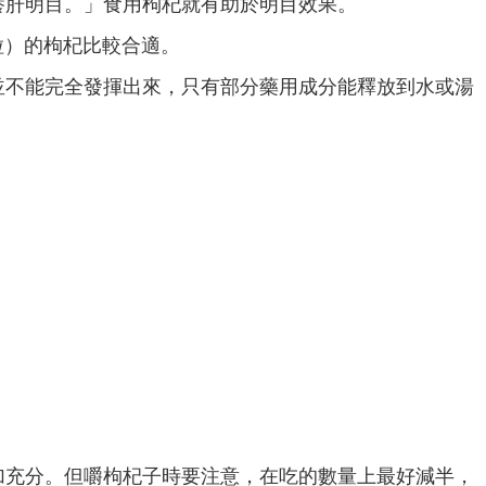
養肝明目。」食用枸杞就有助於明目效果。
5粒）的枸杞比較合適。
並不能完全發揮出來，只有部分藥用成分能釋放到水或湯
加充分。但嚼枸杞子時要注意，在吃的數量上最好減半，