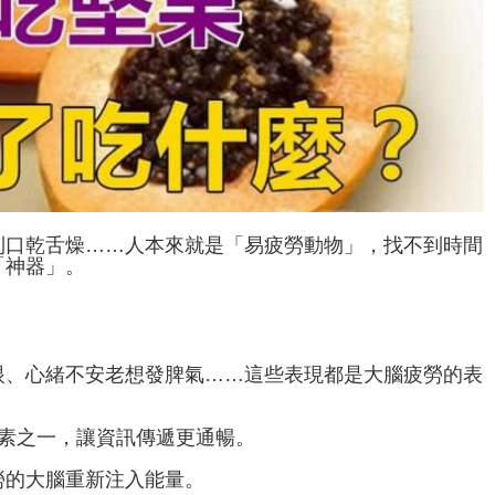
到口乾舌燥……人本來就是「易疲勞動物」，找不到時間
「神器」。
眼、心緒不安老想發脾氣……這些表現都是大腦疲勞的表
元素之一，讓資訊傳遞更通暢。
勞的大腦重新注入能量。