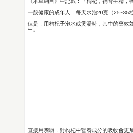
《本草綱目》中記載：「枸杞，補腎生精，
一般健康的成年人，每天水泡20克（25~3
但是，用枸杞子泡水或煲湯時，其中的藥效
中。
直接用嘴嚼，對枸杞中營養成分的吸收會更