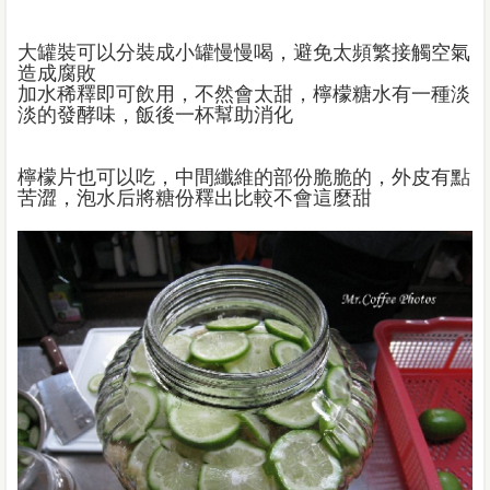
大罐裝可以分裝成小罐慢慢喝，避免太頻繁接觸空氣
造成腐敗
加水稀釋即可飲用，不然會太甜，檸檬糖水有一種淡
淡的發酵味，飯後一杯幫助消化
檸檬片也可以吃，中間纖維的部份脆脆的，外皮有點
苦澀，泡水后將糖份釋出比較不會這麼甜