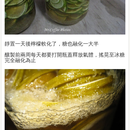
靜置一天後檸檬軟化了，糖也融化一大半
釀製前兩周每天都要打開瓶蓋釋放氣體，搖晃至冰糖
完全融化為止