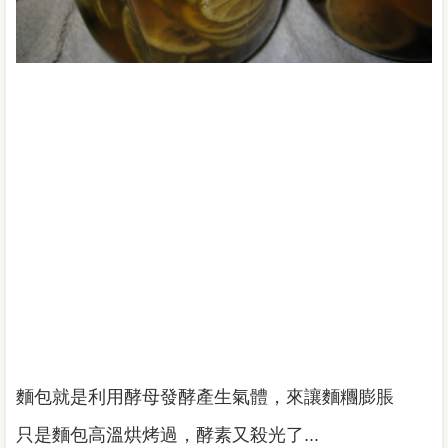
麵包就是利用酵母發酵產生氣體，來讓麵糰膨脹
只是麵包高溫烘烤過，酵素又殺光了...