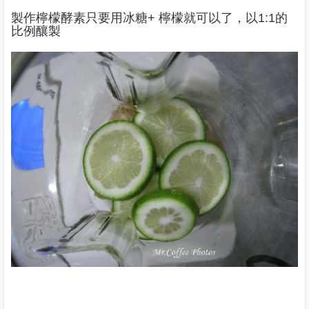
製作檸檬酵素只要用冰糖+ 檸檬就可以了，以1:1的
比例釀製