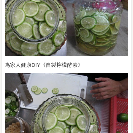
為家人健康DIY《自製檸檬酵素》