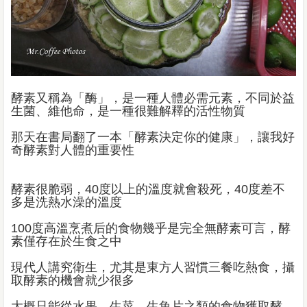
酵素又稱為「酶」，是一種人體必需元素，不同於益
生菌、維他命，是一種很難解釋的活性物質
那天在書局翻了一本「酵素決定你的健康」，讓我好
奇酵素對人體的重要性
酵素很脆弱，40度以上的溫度就會殺死，40度差不
多是洗熱水澡的溫度
100度高溫烹煮后的食物幾乎是完全無酵素可言，酵
素僅存在於生食之中
現代人講究衛生，尤其是東方人習慣三餐吃熱食，攝
取酵素的機會就少很多
大概只能從水果、生菜、生魚片之類的食物獲取酵