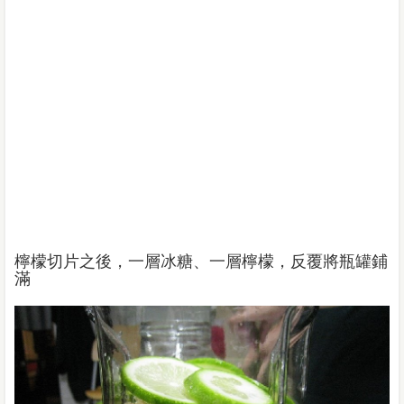
檸檬切片之後，一層冰糖、一層檸檬，反覆將瓶罐鋪
滿