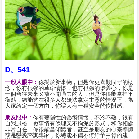
D、541
一般人眼中：
你樂於新事物，但是你更喜歡固守的概
念，你有很強的革命情懷，也有很強的懷舊心，你是
一個嚮往未來又放不開過去的人，但是你很能拿捏平
衡點，總能夠在很多人都無法拿定主意的情況下，為
大家給定一個方向，你讓人有一種安全的依附感。
朋友眼中：
你有著隱性的藝術情懷，不冷不熱，很有
自我風格，做事情有條理又不拘泥於形式，和你相處
非常自在，你很能當傾聽者，甚至是朋友的心靈導師
或是戀愛諮詢專家，你總能不偏不倚給予中肯的建