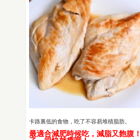
卡路裏低的食物，吃了不容易堆積脂肪。
最適合減肥時候吃，減脂又飽腹！