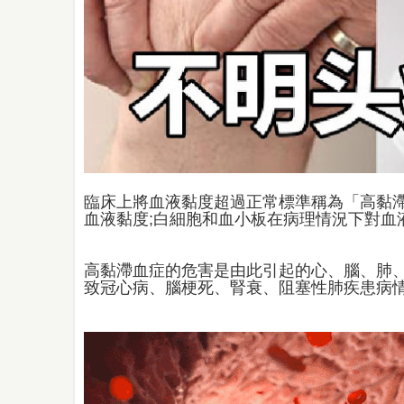
臨床上將血液黏度超過正常標準稱為「高黏
血液黏度;白細胞和血小板在病理情況下對血
高黏滯血症的危害是由此引起的心、腦、肺
致冠心病、腦梗死、腎衰、阻塞性肺疾患病