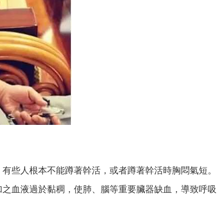
，有些人根本不能蹲著幹活，或者蹲著幹活時胸悶氣短。
加之血液過於黏稠，使肺、腦等重要臟器缺血，導致呼吸