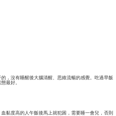
乎的，沒有睡醒後大腦清醒、思維流暢的感覺。吃過早飯
狀態最好。
。血黏度高的人午飯後馬上就犯困，需要睡一會兒，否則