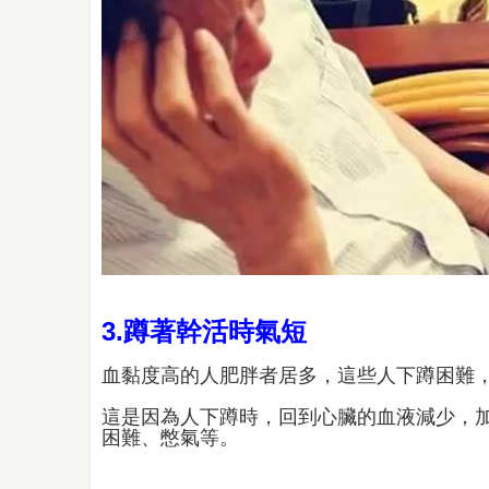
3.蹲著幹活時氣短
血黏度高的人肥胖者居多，這些人下蹲困難
這是因為人下蹲時，回到心臟的血液減少，
困難、憋氣等。