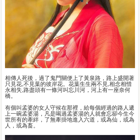
相傳人死後，過了鬼門關便上了黃泉路，路上盛開著
只見花,不見葉的彼岸花。花葉生生兩不見,相念相惜
永相失,路盡頭有一條河叫忘川河，河上有一座奈何
橋。
有個叫孟婆的女人守候在那裡，給每個經過的路人遞
上一碗孟婆湯，凡是喝過孟婆湯的人就會忘卻今生今
世所有的牽絆，了無牽掛地進入六道，或為仙，或為
人，或為畜。