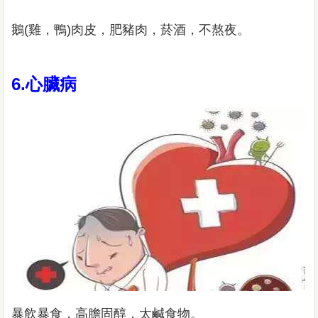
鵝(雞，鴨)肉皮，肥豬肉，菸酒，不熬夜。
6.心臟病
暴飲暴食，高膽固醇，太鹹食物。