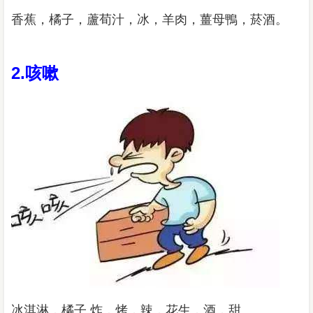
香蕉，橘子，蘆荀汁，冰，羊肉，薑母鴨，菸酒。
2.咳嗽
冰淇淋，橘子,炸，烤，辣，花生，酒，甜