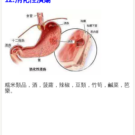
糯米類品，酒，菠蘿，辣椒，豆類，竹筍，鹹菜，芭
樂。