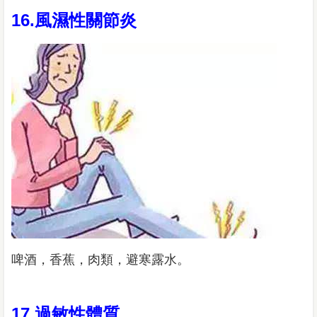
16.風濕性關節炎
啤酒，香蕉，肉類，避寒露水。
17.過敏性體質