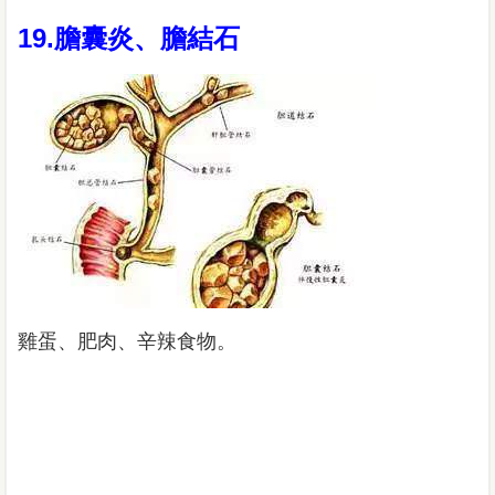
19.膽囊炎、膽結石
雞蛋、肥肉、辛辣食物。