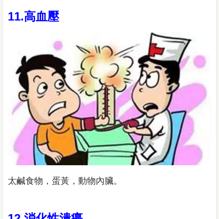
11.高血壓
太鹹食物，蛋黃，動物內臟。
12.消化性潰瘍