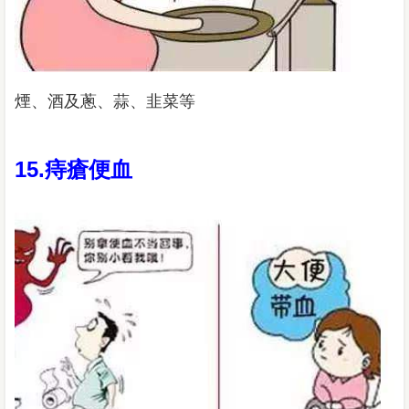
煙、酒及蔥、蒜、韭菜等
15.痔瘡便血