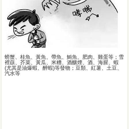
螃蟹、桂魚、黃魚、帶魚、鰣魚、肥肉、雞蛋等；雪
裡蕻、芥菜、黃瓜、米糟、酒釀煙、酒、海腥、蝦
(尤其是油爆蝦、醉蝦)等發物；豆類、紅薯、土豆、
汽水等