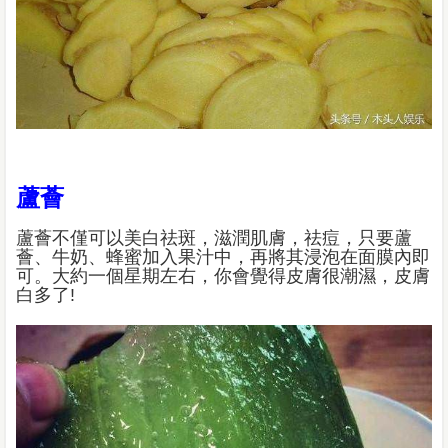
蘆薈
蘆薈不僅可以美白祛斑，滋潤肌膚，祛痘，只要蘆
薈、牛奶、蜂蜜加入果汁中，再將其浸泡在面膜內即
可。大約一個星期左右，你會覺得皮膚很潮濕，皮膚
白多了!