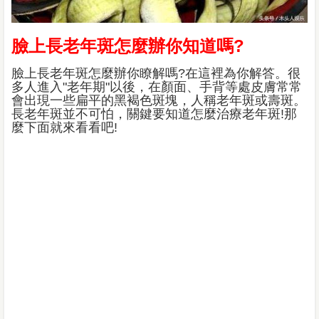
臉上長老年斑怎麼辦你知道嗎?
臉上長老年斑怎麼辦你瞭解嗎?在這裡為你解答。很
多人進入"老年期"以後，在顏面、手背等處皮膚常常
會出現一些扁平的黑褐色斑塊，人稱老年斑或壽斑。
長老年斑並不可怕，關鍵要知道怎麼治療老年斑!那
麼下面就來看看吧!