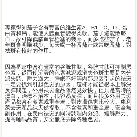
專家得知茄子含有豐富的維生素A、B1、C、D，蛋
白質和鈣，能使人體血管變得柔軟。茄子還能散瘀
血，故可降低腦血管栓塞的幾率，而多吃些茄子，老
年斑會明顯減少。每天喝一杯番茄汁或常吃番茄，對
祛斑有較好的作用。
因為番茄中含有豐富的谷胱甘肽，谷胱甘肽可抑制黑
色素，從而使沉著的色素減退或消失色斑主要是內分
泌失調、壓力過大、睡眠不好等內部原因引起的祛斑
一定要找到引起色斑的原因，這樣才能從根本上解決
反彈問題，外用祛斑產品雖然見效快，但只是當時的
漂白，治標不治本，很容易反彈，而且很多外用去斑
產品都含有激素或重金屬，對皮膚傷害比較大。康利
萊去斑產品純天然提取，不含激素和重金屬，安全無
副作用，在美白祛斑的同時調理內分泌、緩解壓力、
提高睡眠品質，安全徹底去除各種色斑。