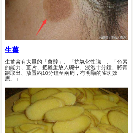
生薑
生薑含有大量的「薑醇」、「抗氧化性強」、「色素
的能力、薑片、把雞蛋放入碗中、浸泡十分鐘、將膏
體取出、放置約10分鐘至兩周，有明顯的雀斑效
應。」