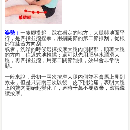
姿勢︰
一隻腳提起，踩在穩定的地方，大腿與地面平
行，是四指並攏捏拳，用指關節的第二節推刮，從根
部往膝蓋方向刮。
或者，洗澡的時候選擇按摩大腿內側根部，順著大腿
的方向，往返式地推揉；還可以先用肥皂水潤滑大
腿，再四指並攏，用第二關節刮推，效果會非常明
顯。
一般來說，最初一兩次按摩大腿內側並不會馬上見到
效果，但是只要兩三次以後，皮下開始痛，表明大腿
上的贅肉開始起變化了，這時千萬不要放棄，應當繼
續按摩。