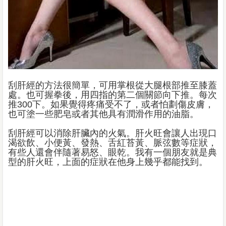
刮肝經的方法很簡單，可用掌根從大腿根部推至膝蓋
處。也可握拳後，用四指的第二個關節向下推。每次
推300下。如果覺得疼痛受不了，或者怕劃傷皮膚，
也可塗一些肥皂或者其他具有潤滑作用的油脂。
刮肝經可以消除肝臟內的火氣。肝火旺會讓人出現口
渴欲飲、小便黃、發熱、舌紅苔黃、脈弦數等症狀，
有些人還會伴隨著易怒、眼乾。我有一個朋友就是典
型的肝火旺，上面的症狀在他身上幾乎都能找到。