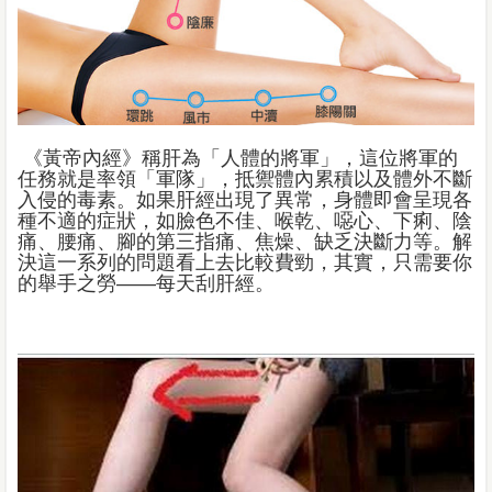
《黃帝內經》稱肝為「人體的將軍」，這位將軍的
任務就是率領「軍隊」，抵禦體內累積以及體外不斷
入侵的毒素。如果肝經出現了異常，身體即會呈現各
種不適的症狀，如臉色不佳、喉乾、噁心、下痢、陰
痛、腰痛、腳的第三指痛、焦燥、缺乏決斷力等。解
決這一系列的問題看上去比較費勁，其實，只需要你
的舉手之勞——每天刮肝經。