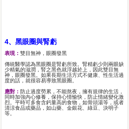
4、黑眼圈與腎虧
表現：
雙目無神，眼圈發黑
傳統醫學認為黑眼圈是腎虧所致。腎精虧少則兩眼缺
少精氣的滋潤，腎之黑色就浮越於上，因此雙目無
神，眼圈發黑。如果長期生活方式不健康、性生活過
度的話，就很容易導致黑眼圈。
應對：
防止過度勞累，不能熬夜，擁有規律的生活，
同時加強內心修養，保持心情愉快，防止情緒變化激
烈。平時可多食含鈣量高的食物，如骨頭湯等，或者
清涼食品或藥品，如山藥、金銀花、綠豆、決明子
等。