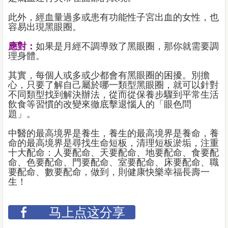
此外，經血量過多或患有功能性子宮出血的女性，也
容易出現黑眼圈。
應對：
如果是月經不調導致了黑眼圈，那你就需要調
理身體。
其實，每個人或多或少都會有黑眼圈的困擾。別擔
心，只要了解自己屬於哪一類型黑眼圈，就可以針對
不同類型找到解決辦法，從而從保養步驟到平常生活
飲食等習慣的改變來徹底擊退惱人的「眼色問
題」。
中醫的最高境界是養生，養生的最高境界是養命，養
命的最高境界是尋找生命短板，清理短板淤垢，注重
十大配命：人要配命、天要配命、地要配命、食要配
命、色要配命、門要配命、室要配命、床要配命、職
要配命、數要配命，做到，則健康快樂幸福長壽一
生！
马上点这分享