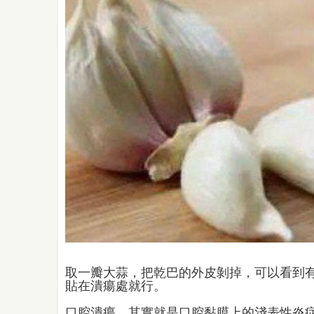
取一瓣大蒜，把乾巴的外皮剝掉，可以看到
貼在潰瘍處就行。
口腔潰瘍，其實就是口腔黏膜上的淺表性炎