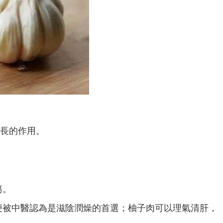
生長的作用。
瘍。
便被中醫認為是滋陰潤燥的首選；柚子肉可以理氣清肝，