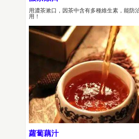
用濃茶漱口，因茶中含有多種維生素，能防
用！
蘿蔔藕汁