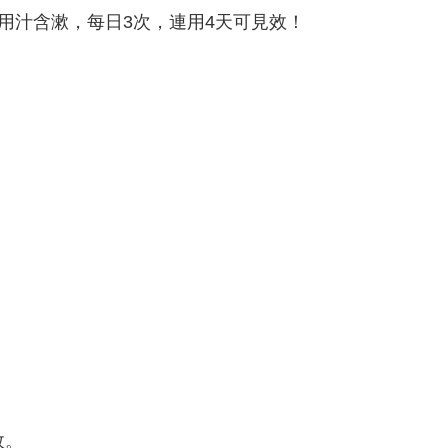
用汁含漱，每日3次，連用4天可見效！
效。