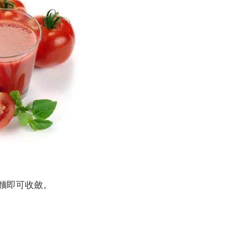
瘍麵即可收斂。