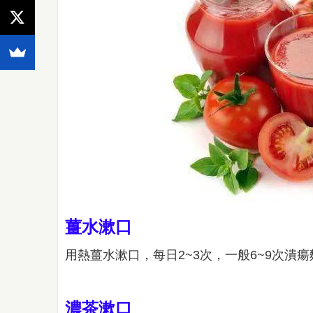
薑水漱口
用熱薑水漱口，每日2~3次，一般6~9次潰
濃茶漱口