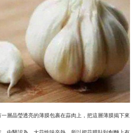
有一層晶瑩透亮的薄膜包裹在蒜肉上，把這層薄膜揭下來
症。中醫認為，大蒜性味辛熱，所以把蒜膜貼到創麵上有