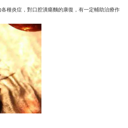
治各種炎症，對口腔潰瘍麵的康復，有一定輔助治療作