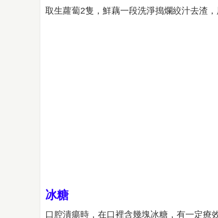
取生蘿蔔2隻，鮮藕一段洗淨搗爛絞汁去渣，
冰糖
口腔潰瘍時，在口裡含幾塊冰糖，有一定療