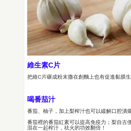
維生素C片
把維C片碾成粉末撒在創麵上也有促進黏膜
喝番茄汁
番茄、柚子，加上梨榨汁也可以緩解口腔潰
番茄裡的番茄紅素可以提高免疫力；梨自古
混在一起榨汁，祛火的功效翻倍！