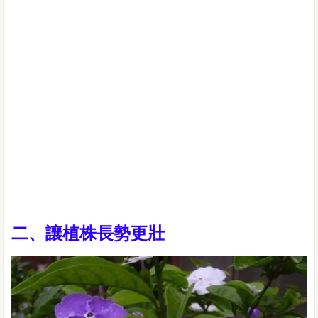
二、讓植株長勢更壯