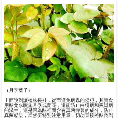
（月季葉子）
上面說到讓植株長壯，從而避免病蟲的侵犯，其實食
用醋兌水噴施月季或蘭花，還能防止白粉病和黑斑病
的滋生，這是因為醋裡面含有真菌抑製的成分，防止
真菌感染，當然要特別注意用量，切勿直接將醋倒到