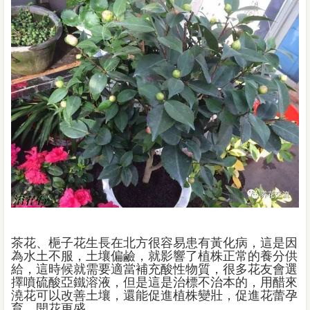
茶花、梔子花生長在北方很容易患有黃化病，這是因
為水土不服，土壤偏鹼，就影響了植株正常的養分供
給，這時候就需要適當補充酸性物質，很多花友會選
擇噴硫酸亞鐵溶液，但是這是治標不治本的，用醋來
澆花可以改善土壤，還能促進植株變壯，促進花蕾孕
育，開花更盛。