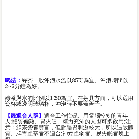
喝法：
綠茶一般沖泡水溫以85℃為宜。沖泡時間以
2~3分鐘為好。
綠茶與水的比例以1∶50為宜。在茶具方面，可以選用
瓷杯或透明玻璃杯，沖泡時不要蓋蓋子。
【最適合人群】
適合工作忙碌、用電腦較多的青年
人;體質偏熱、胃火旺、精力充沛的人也可多飲用;注
意：綠茶營養豐富，但對腸胃刺激較大，所以過敏體
質、脾胃虛寒者不適合;神經虛弱者、易失眠者晚上