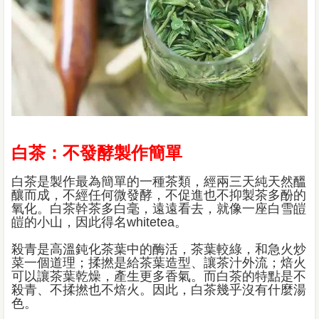
白茶：不發酵製作簡單
白茶是製作最為簡單的一種茶類，經兩三天純天然醞
釀而成，不經任何微發酵，不促進也不抑製茶多酚的
氧化。白茶幹茶多白毫，遠遠看去，就像一座白雪皚
皚的小山，因此得名whitetea。
殺青是高溫鈍化茶葉中的酶活，茶葉較綠，和急火炒
菜一個道理；揉撚是給茶葉造型、讓茶汁外流；焙火
可以讓茶葉乾燥，產生更多香氣。而白茶的特點是不
殺青、不揉撚也不焙火。因此，白茶幾乎沒有什麼湯
色。