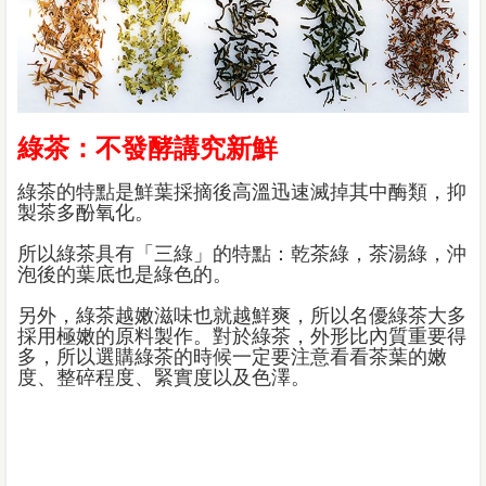
綠茶：不發酵講究新鮮
綠茶的特點是鮮葉採摘後高溫迅速滅掉其中酶類，抑
製茶多酚氧化。
所以綠茶具有「三綠」的特點：乾茶綠，茶湯綠，沖
泡後的葉底也是綠色的。
另外，綠茶越嫩滋味也就越鮮爽，所以名優綠茶大多
採用極嫩的原料製作。對於綠茶，外形比內質重要得
多，所以選購綠茶的時候一定要注意看看茶葉的嫩
度、整碎程度、緊實度以及色澤。