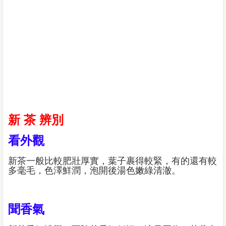
新 茶 辨別
看外觀
新茶一般比較肥壯厚實，葉子裹得較緊，有的還有較
多毫毛，色澤鮮潤，泡開後湯色嫩綠清澈。
聞香氣