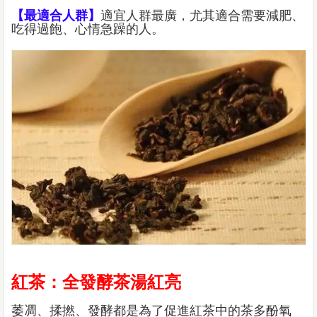
【最適合人群】
適宜人群最廣，尤其適合需要減肥、
吃得過飽、心情急躁的人。
紅茶：全發酵茶湯紅亮
萎凋、揉撚、發酵都是為了促進紅茶中的茶多酚氧