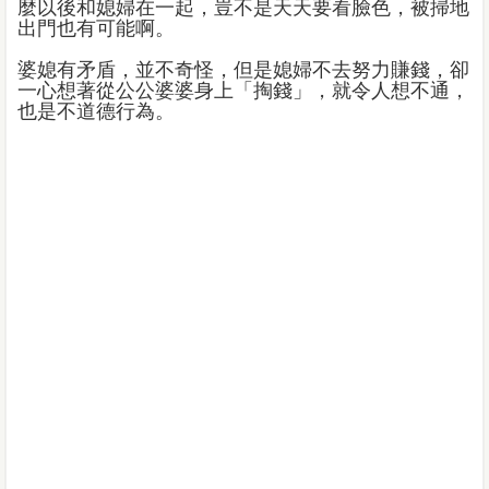
麼以後和媳婦在一起，豈不是天天要看臉色，被掃地
出門也有可能啊。
婆媳有矛盾，並不奇怪，但是媳婦不去努力賺錢，卻
一心想著從公公婆婆身上「掏錢」，就令人想不通，
也是不道德行為。