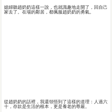
媳婦聽趙奶奶這樣一說，也就識趣地走開了，回自己
家去了。在場的鄰居，都佩服趙奶奶的勇氣。
從趙奶奶的話裡，我還領悟到了這樣的道理：人過六
十，存款是生活的根本，更是養老的尊嚴。