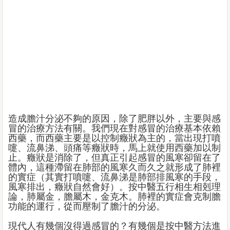
造成膽汁分泌不夠的原因，除了肥胖以外，主要與感
冒的治療方法有關。我們現在對感冒的治療基本依賴
西藥，而西藥主要是以控制癥狀為主的，當出現打噴
嚏、流鼻涕、頭痛等癥狀時，馬上就使用西藥加以制
止。癥狀是消除了，但真正引起感冒的風寒卻留在了
體內，這種滯留在肺部的風寒久而久之就形成了肺裡
的實症（其實打噴嚏、流鼻涕是肺部排風寒的手段，
風寒排出，癥狀自然會好）。按中醫五行相生相剋理
論，肺屬金，膽屬木，金克木。肺裡的實症會克制膽
功能的運行，從而壓制了膽汁的分泌。
現代人有幾個沒得過感冒的？有幾個是按中醫方法進