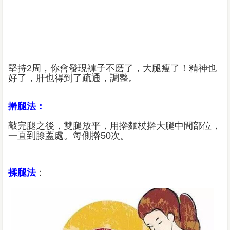
堅持2周，你會發現褲子不磨了，大腿瘦了！精神也
好了，肝也得到了疏通，調整。
擀腿法：
敲完腿之後，雙腿放平，用擀麵杖擀大腿中間部位，
一直到膝蓋處。每側擀50次。
揉腿法
：