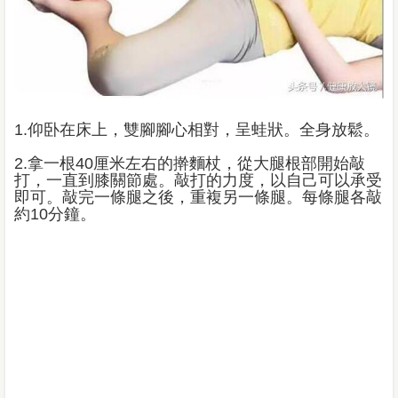
1.仰卧在床上，雙腳腳心相對，呈蛙狀。全身放鬆。
2.拿一根40厘米左右的擀麵杖，從大腿根部開始敲
打，一直到膝關節處。敲打的力度，以自己可以承受
即可。敲完一條腿之後，重複另一條腿。每條腿各敲
約10分鐘。