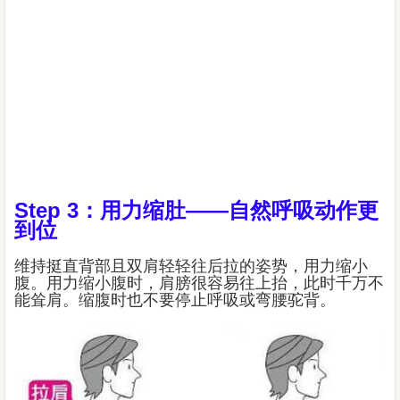
Step 3：用力缩肚——自然呼吸动作更
到位
维持挺直背部且双肩轻轻往后拉的姿势，用力缩小
腹。用力缩小腹时，肩膀很容易往上抬，此时千万不
能耸肩。缩腹时也不要停止呼吸或弯腰驼背。