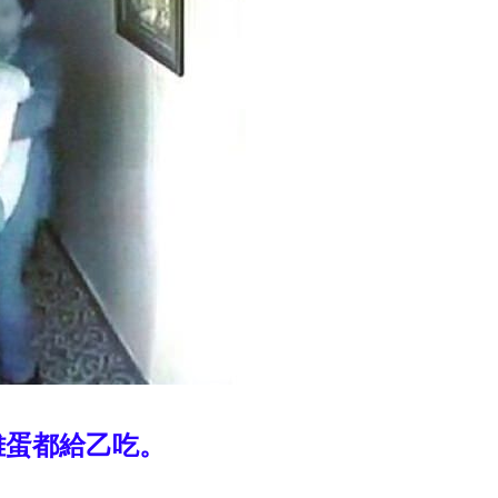
雞蛋都給乙吃。