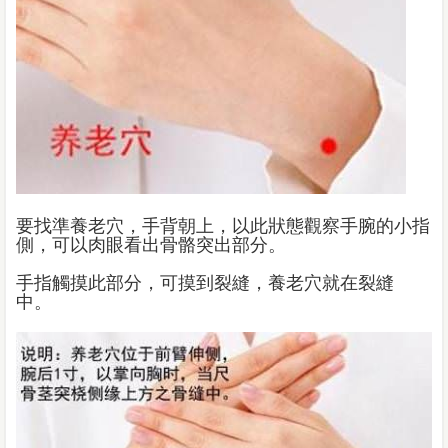
要找準養老穴，手背朝上，以此狀態觀察手腕的小指
側，可以肉眼看出骨骼突出部分。
手指觸摸此部分，可摸到裂縫，養老穴就在裂縫
中。