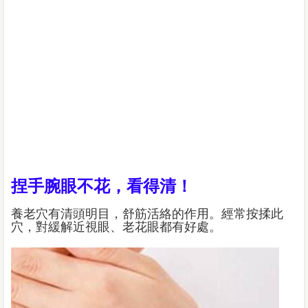
捏手腕眼不花，看得清！
養老穴有清頭明目，舒筋活絡的作用。經常按揉此
穴，對緩解近視眼、老花眼都有好處。