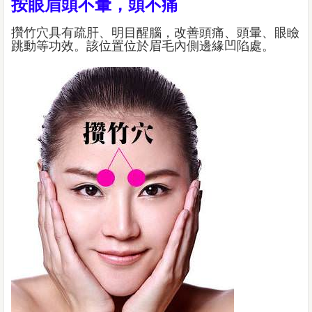
按眼眉頭不暈，頭不痛
攢竹穴具有疏肝、明目醒腦，改善頭痛、頭暈、眼瞼
跳動等功效。該位置位於眉毛內側邊緣凹陷處。