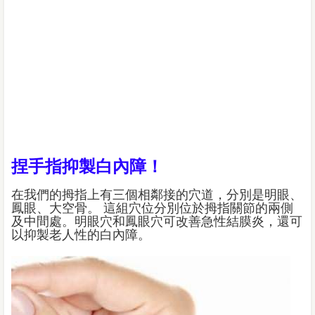
捏手指抑製白內障！
在我們的拇指上有三個相鄰接的穴道，分別是明眼、
鳳眼、大空骨。 這組穴位分別位於拇指關節的兩側
及中間處。明眼穴和鳳眼穴可改善急性結膜炎，還可
以抑製老人性的白內障。