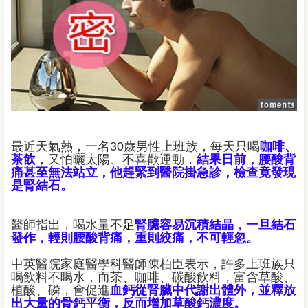
最近天氣熱，一名30歲男性上班族，每天只喝
咖啡、
茶飲
，又怕曬太陽、不喜歡運動，
結果日前，腰酸背
痛甚至無法站立，他趕緊到醫院掛急診，檢查竟發現
是腎結石。
醫師指出，喝水量不
足
腎臟容易沉積結晶，一旦結石
發作，輕則腰酸背痛，重則絞痛，不可輕忽。
中英醫院家庭醫學科醫師陳柏臣表示，許多上班族只
喝飲料不喝水，而茶、咖啡、碳酸飲料，富含草酸、
植酸、磷，會促進
血鈣從腎臟中代謝出體外，並釋放
出大量的骨鈣平衡，反而增加草酸鈣濃度。