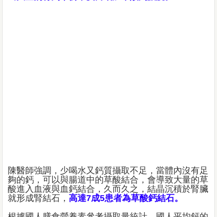
陳醫師強調，少喝水又鈣質攝取不足，當體內沒有足
夠的鈣，可以與腸道中的草酸結合，會導致大量的草
酸進入血液與血鈣結合，久而久之，結晶沉積於腎臟
就形成腎結石，
高達7成5患者為草酸鈣結石。
根據國人膳食營養素參考攝取量統計，國人平均鈣的