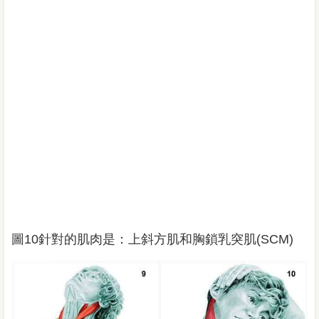
圖10針對的肌肉是：上斜方肌和胸鎖乳突肌(SCM)