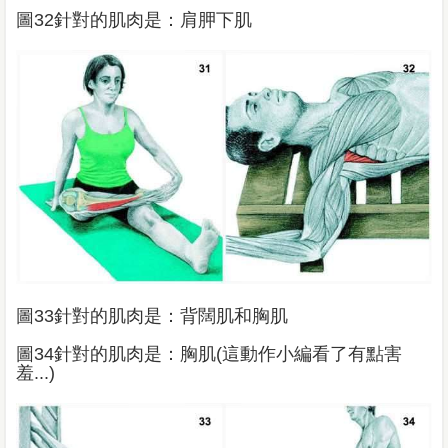
圖32針對的肌肉是：肩胛下肌
圖33針對的肌肉是：背闊肌和胸肌
圖34針對的肌肉是：胸肌(這動作小編看了有點害
羞...)