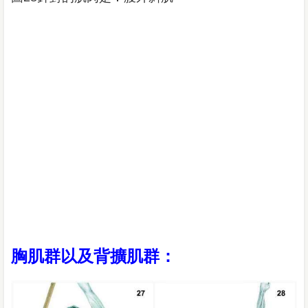
胸肌群以及背擴肌群：