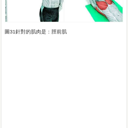
圖31針對的肌肉是：脛前肌