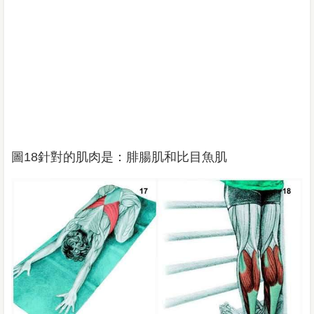
圖18針對的肌肉是：腓腸肌和比目魚肌