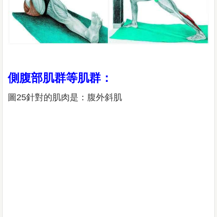
側腹部肌群等肌群：
圖25針對的肌肉是：腹外斜肌