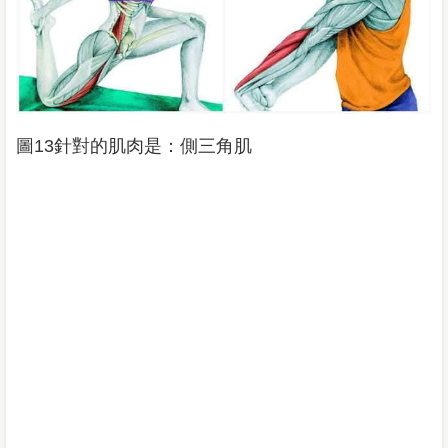
圖13針對的肌肉是：側三角肌