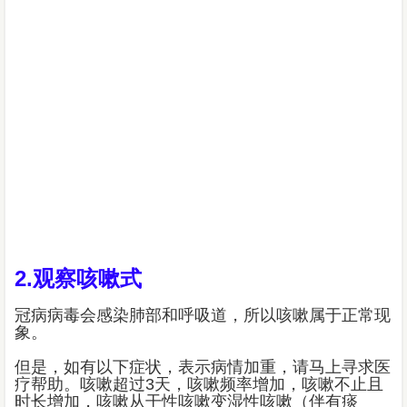
2.观察咳嗽式
冠病病毒会感染肺部和呼吸道，所以咳嗽属于正常现
象。
但是，如有以下症状，表示病情加重，请马上寻求医
疗帮助。咳嗽超过3天，咳嗽频率增加，咳嗽不止且
时长增加，咳嗽从干性咳嗽变湿性咳嗽（伴有痰