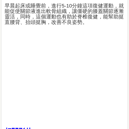
早晨起床或睡覺前，進行5-10分鐘這項復健運動，就
能促使關節液進出軟骨組織，讓僵硬的膝蓋關節逐漸
靈活，同時，這個運動也有助於脊椎復健，能幫助挺
直腰背、抬頭挺胸，改善不良姿勢。