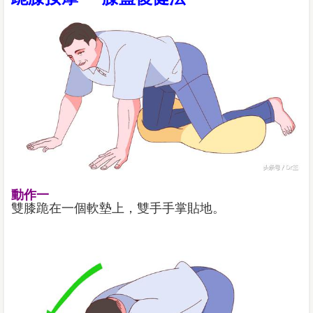
動作一
雙膝跪在一個軟墊上，雙手手掌貼地。