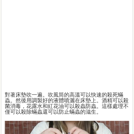
對著床墊吹一遍。吹風筒的高溫可以快速的殺死蟎
蟲。然後用調製好的液體噴灑在床墊上。酒精可以殺
菌消毒，花露水和紅花油可以殺蟲防蟲。這樣處理不
僅可以殺除蟎蟲還可以防止蟎蟲的滋生。