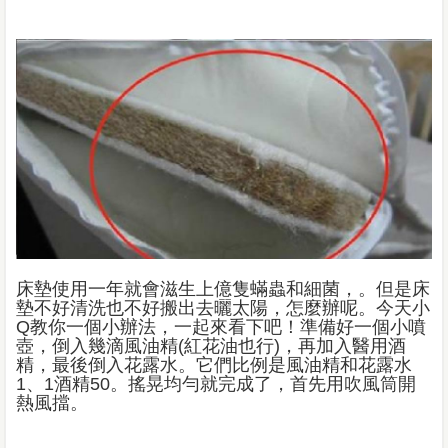
床墊使用一年就會滋生上億隻蟎蟲和細菌，。但是床
墊不好清洗也不好搬出去曬太陽，怎麼辦呢。今天小
Q教你一個小辦法，一起來看下吧！準備好一個小噴
壺，倒入幾滴風油精(紅花油也行)，再加入醫用酒
精，最後倒入花露水。它們比例是風油精和花露水
1、1酒精50。搖晃均勻就完成了，首先用吹風筒開
熱風擋。