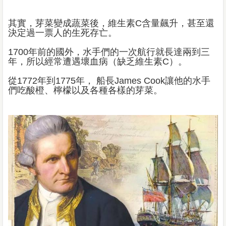
其實，芽菜變成蔬菜後，維生素C含量飆升，甚至還
決定過一票人的生死存亡。
1700年前的國外，水手們的一次航行就長達兩到三
年，所以經常遭遇壞血病（缺乏維生素C）。
從1772年到1775年， 船長James Cook讓他的水手
們吃酸橙、檸檬以及各種各樣的芽菜。