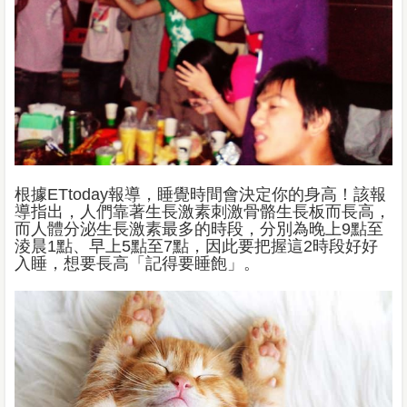
根據ETtoday報導，睡覺時間會決定你的身高！該報
導指出，人們靠著生長激素刺激骨骼生長板而長高，
而人體分泌生長激素最多的時段，分別為晚上9點至
淩晨1點、早上5點至7點，因此要把握這2時段好好
入睡，想要長高「記得要睡飽」。