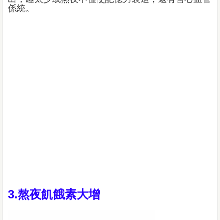
係統。
3.熬夜飢餓素大增