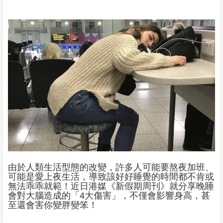
由於人類生活型態的改變，許多人可能要熬夜加班、
可能是愛上夜生活，導致該好好睡覺的時間都不肯或
無法乖乖就範！近日港媒《新假期周刊》就分享晚睡
會對大腦造成的「4大傷害」，不僅會影響身高，甚
至還會害你變胖變笨！