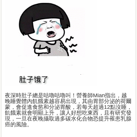
夜深時肚子總是咕嚕咕嚕叫！營養師Mian指出，越
晚睡覺體內飢餓素越容易出現，其由胃部分泌的荷爾
蒙，會促進食慾和分泌胃酸，若每天超過12點沒睡，
飢餓素就會明顯上升，讓人好想吃東西，且有研究發
現，一旦在夜晚攝取過多碳水化合物恐提升罹患乳腺
癌的風險。