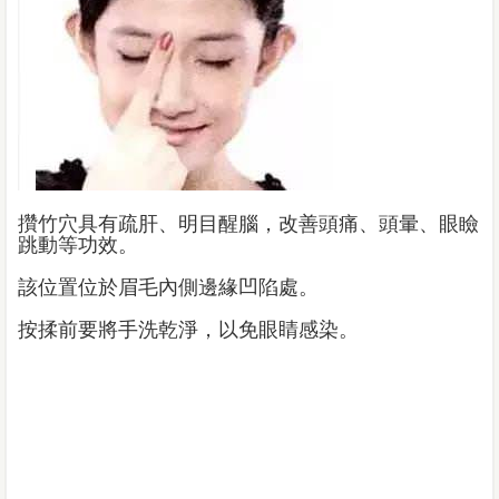
攢竹穴具有疏肝、明目醒腦，改善頭痛、頭暈、眼瞼
跳動等功效。
該位置位於眉毛內側邊緣凹陷處。
按揉前要將手洗乾淨，以免眼睛感染。