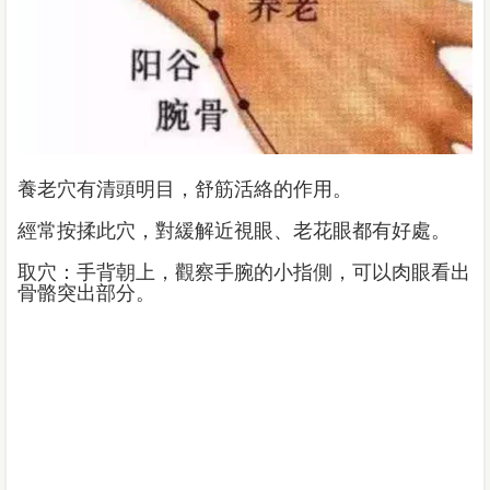
養老穴有清頭明目，舒筋活絡的作用。
經常按揉此穴，對緩解近視眼、老花眼都有好處。
取穴：手背朝上，觀察手腕的小指側，可以肉眼看出
骨骼突出部分。