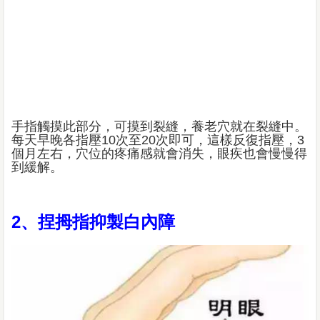
手指觸摸此部分，可摸到裂縫，養老穴就在裂縫中。
每天早晚各指壓10次至20次即可，這樣反復指壓，3
個月左右，穴位的疼痛感就會消失，眼疾也會慢慢得
到緩解。
2、捏拇指抑製白內障