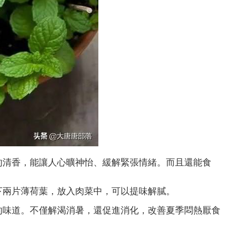
的清香，能讓人心曠神怡、緩解緊張情緒。而且還能食
下兩片薄荷葉，放入肉菜中，可以提味解膩。
的味道。不僅解渴消暑，還促進消化，改善夏季悶熱厭食