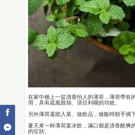
在家中種上一盆清香怡人的薄荷，薄荷帶有
用，具有疏風散熱、清目利咽的功效。
另外薄荷還能入菜、做飲品，做飯時順手摘
夏天來一杯薄荷葉冰飲，滿口都是清香酷爽
的症狀。