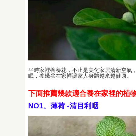
平時家裡養養花，不止是美化家居清新空氣
眠，養幾盆在家裡讓家人身體越來越健康。
下面推薦幾款適合養在家裡的植
NO1、薄荷 -清目利咽