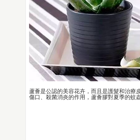
蘆薈是公認的美容花卉，而且是護髮和治療
傷口、殺菌消炎的作用，蘆薈膠對夏季的蚊