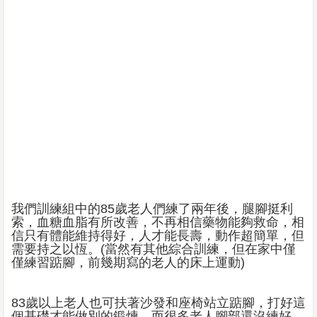
我們訓練組中的85歲老人們練了兩年後，腿腳挺利
索，血糖血脂有所改善，不再相信藥物能夠救命，相
信只有體能維持得好，人才能長壽，動作超簡單，但
需要持之以恆。(當然有其他綜合訓練，但在家中僅
僅練習踮腳，前幾期寫的老人的床上運動)
83歲以上老人也可扶著沙發和座椅站立踮腳，打好這
個基礎才能做別的鍛煉。而很多老人腳部還沒練好，