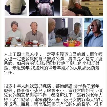
人上了四十歲以後，一定要多觀察自己的腳，而年輕
人也一定要多觀察自己爹娘的腳，看看是不是有了癡
呆線。如果有的話,就趕緊划拉他們腳上的小腦反射
區。最近幾年,我遇到的得老年癡呆的人明顯比前幾
年多。
很多中年人到我這兒瞧病，都抱怨說,父母得了老年
癡呆，像個傻小孩兒，脾氣不小，還經常瞎胡鬧，做
兒女的簡直是哭笑不得，都沒辦法了。還有的老年人
得了老年癡呆，連家都找不著，做兒女的就滿大街找
爹找媽。而且，我發現這個病有低齡化的趨勢。很多