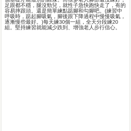
足跟都不穩，腿沒勁兒，就性子急快跑快走了，有的
容易摔跟頭。還是簡單練點踮腳和勾腳吧。(練習中
呼吸時，踮起腳吸氣，腳後跟下降過程中慢慢吸氣，
逐漸慢些最好。)每天練30個一組，全天分段練20
組。堅持練習就能減少跌到、增強老人步行信心。