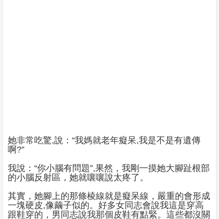
她非常吃驚,說：“我媽就老年癡呆,我是不是有遺傳
啊?”
我說：“你小腦有問題”,果然，我剛一摸她大腳趾根部
的小腦反射區，她就嚷嚷說太疼了。
其實，她腳上的那條棱線就是癡呆線，嚴重的會形成
一塊硬皮,像繭子似的。好多女同志會說我這是穿高
跟鞋穿的，男同志說我那個皮鞋有點緊。這些都沒關