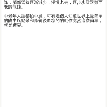
降，腦部營養逐漸減少，慢慢老去，逐步步履艱難而
老態龍鍾。
中老年人誰都怕中風，可有幾個人知道世界上最簡單
的防中風癡呆和降餐後血糖的的動作竟然這麼簡單，
就是踮腳。