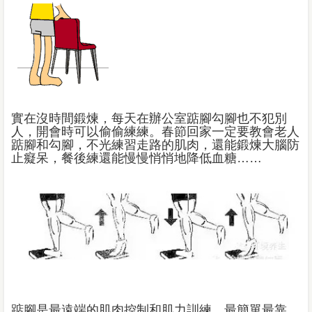
實在沒時間鍛煉，每天在辦公室踮腳勾腳也不犯別
人，開會時可以偷偷練練。春節回家一定要教會老人
踮腳和勾腳，不光練習走路的肌肉，還能鍛煉大腦防
止癡呆，餐後練還能慢慢悄悄地降低血糖……
踮腳是最遠端的肌肉控制和肌力訓練，最簡單最靠