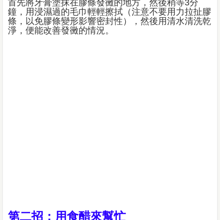
首先將牙膏塗抹在膠條發黴的地方，然後稍等3分
鐘，用浸濕過的毛巾輕輕擦拭（注意不要用力拉扯膠
條，以免膠條變形影響密封性），然後用清水清洗乾
淨，便能改善發黴的情況。
第二招：用食醋來幫忙