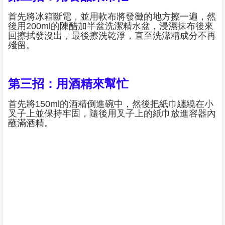
首先將冰箱斷電，並用軟布將發黴的地方擦一遍，然
後用200ml的陳醋加半盆洗潔精水盆，浸濕抹布後來
回擦拭發沒出，最後擦洗乾淨，直至洗潔精成分不再
殘留。
第三招：用酒精來幫忙
首先將150ml的酒精倒進碗中，然後把紙巾纏繞在小
叉子上並保持牢固，隨後用叉子上的紙巾放進容器內
蘸滿酒精。