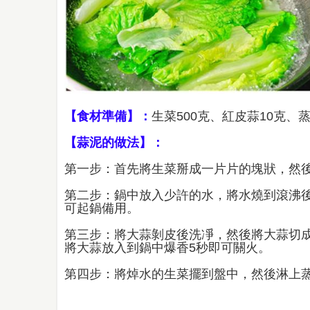
【食材準備】：
生菜500克、紅皮蒜10克、
【蒜泥的做法】：
第一步：首先將生菜掰成一片片的塊狀，然
第二步：鍋中放入少許的水，將水燒到滾沸後
可起鍋備用。
第三步：將大蒜剝皮後洗凈，然後將大蒜切
將大蒜放入到鍋中爆香5秒即可關火。
第四步：將焯水的生菜擺到盤中，然後淋上