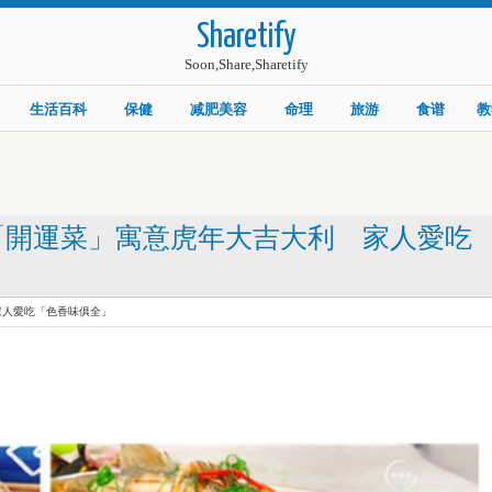
Sharetify
Soon,Share,Sharetify
生活百科
保健
减肥美容
命理
旅游
食谱
教
「開運菜」寓意虎年大吉大利 家人愛吃
家人愛吃「色香味俱全」