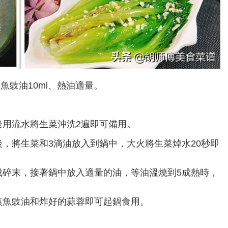
蒸魚豉油10ml、熱油適量。
後用流水將生菜沖洗2遍即可備用。
，將生菜和3滴油放入到鍋中，大火將生菜焯水20秒即
成碎末，接著鍋中放入適量的油，等油溫燒到5成熱時，
蒸魚豉油和炸好的蒜蓉即可起鍋食用。