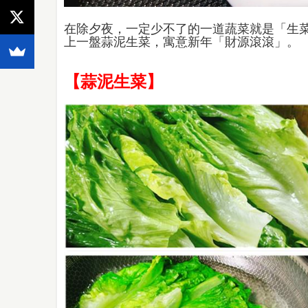
在除夕夜，一定少不了的一道蔬菜就是「生
上一盤蒜泥生菜，寓意新年「財源滾滾」。
【蒜泥生菜】