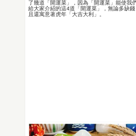
了幾道「開運菜」，因為「開運菜」能使我
給大家介紹的這4道「開運菜」，無論多缺錢
且還寓意著虎年「大吉大利」。