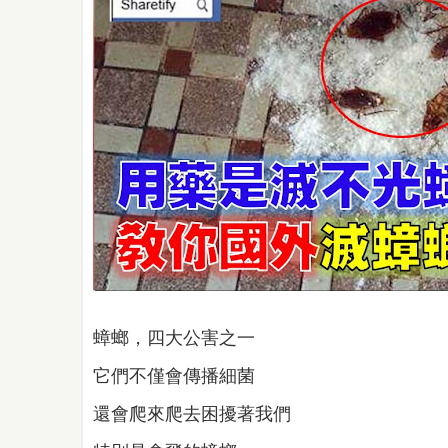
蟑螂，四大公害之一
它們不僅會傳播細菌
還會爬來爬去困擾著我們